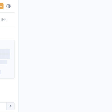
en
5.544