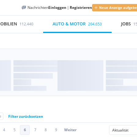
Nachrichten
Einloggen
|
Registrieren
Neue Anzeige aufgeb
OBILIEN
AUTO & MOTOR
JOBS
112.440
204.653
1
s
Filter zurücksetzen
4
5
6
7
8
9
Weiter