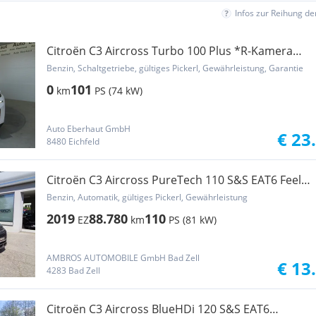
Infos zur Reihung d
Citroën C3 Aircross Turbo 100 Plus *R-Kamera
*LED *Tem...
Benzin, Schaltgetriebe, gültiges Pickerl, Gewährleistung, Garantie
0
101
km
PS (74 kW)
Auto Eberhaut GmbH
€ 23
8480 Eichfeld
Citroën C3 Aircross PureTech 110 S&S EAT6 Feel
AUTOMATI...
Benzin, Automatik, gültiges Pickerl, Gewährleistung
2019
88.780
110
EZ
km
PS (81 kW)
AMBROS AUTOMOBILE GmbH Bad Zell
€ 13
4283 Bad Zell
Citroën C3 Aircross BlueHDi 120 S&S EAT6