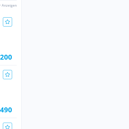
er Anzeigen
.200
.490