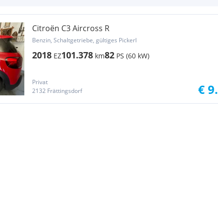
Citroën C3 Aircross R
Benzin, Schaltgetriebe, gültiges Pickerl
2018
101.378
82
EZ
km
PS (60 kW)
Privat
€ 9
2132 Frättingsdorf