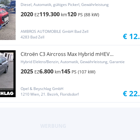
Automatik Feel
Diesel, Automatik, gültiges Pickerl, Gewährleistung
2020
119.300
120
EZ
km
PS (88 kW)
AMBROS AUTOMOBILE GmbH Bad Zell
€ 12
4283 Bad Zell
Citroën C3 Aircross Max Hybrid mHEV
Rückfahrkamera,Parks
Hybrid Elektro/Benzin, Automatik, Gewährleistung, Garantie
2025
6.800
145
EZ
km
PS (107 kW)
Opel & Beyschlag GmbH
€ 22
1210 Wien, 21. Bezirk, Floridsdorf