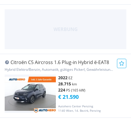
Citroën C5 Aircross 1.6 Plug-in Hybrid ë-EAT8
Hybrid Elektro/Benzin, Automatik, gültiges Pickerl, Gewährleistung, Garantie
2022
EZ
28.715
km
224
PS (165 kW)
€ 21.590
Autohero Center Penzing
1140 Wien, 14. Bezirk, Penzing