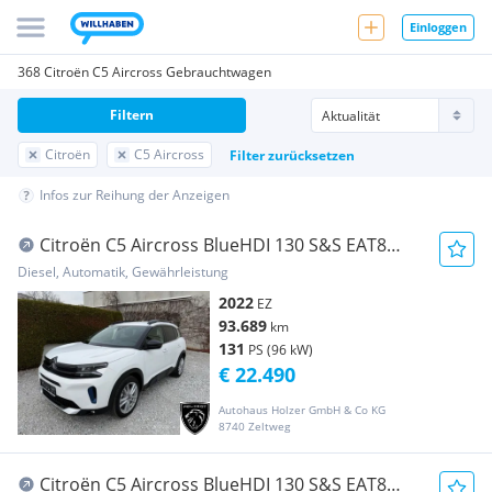
Einloggen
368 Citroën C5 Aircross Gebrauchtwagen
Filtern
Citroën
C5 Aircross
Filter zurücksetzen
Infos zur Reihung der Anzeigen
Citroën C5 Aircross BlueHDI 130 S&S EAT8
Shine
Diesel, Automatik, Gewährleistung
2022
EZ
93.689
km
131
PS (96 kW)
€ 22.490
Autohaus Holzer GmbH & Co KG
8740 Zeltweg
Citroën C5 Aircross BlueHDI 130 S&S EAT8