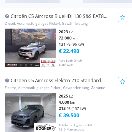
Citroën C5 Aircross BlueHDI 130 S&S EAT8
Shine Pack
Diesel, Automatik, gültiges Pickerl, Gewährleistung
2023
EZ
72.000
km
131
PS (96 kW)
€ 22.490
Auto Leeb GmbH
4600 Wels
Citroën C5 Aircross Elektro 210 Standard
Range 73,7kWh Max
Elektro, Automatik, gültiges Pickerl, Gewährleistung, Garantie
2025
EZ
4.000
km
213
PS (157 kW)
€ 39.500
Autohaus Bogner GmbH
7210 Mattersburg