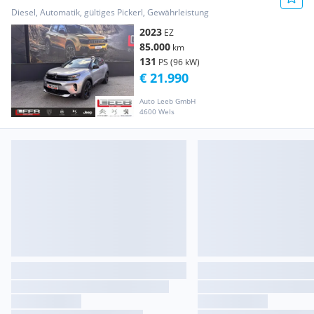
Shine Pack
Diesel, Automatik, gültiges Pickerl, Gewährleistung
2023
EZ
85.000
km
131
PS (96 kW)
€ 21.990
Auto Leeb GmbH
4600 Wels