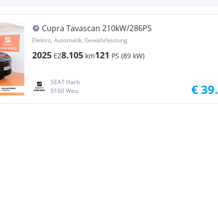
Cupra Tavascan 210kW/286PS
Elektro, Automatik, Gewährleistung
2025
8.105
121
EZ
km
PS (89 kW)
SEAT Harb
€ 39
8160 Weiz