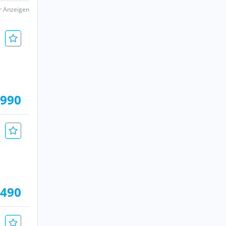
er Anzeigen
.990
.490