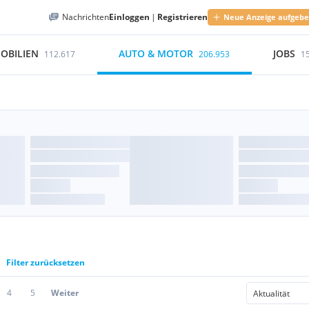
Nachrichten
Einloggen
|
Registrieren
Neue Anzeige aufgeb
OBILIEN
AUTO & MOTOR
JOBS
112.617
206.953
1
Filter zurücksetzen
4
5
Weiter