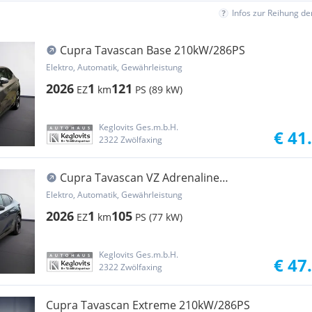
Infos zur Reihung d
Cupra Tavascan Base 210kW/286PS
Elektro, Automatik, Gewährleistung
2026
1
121
EZ
km
PS (89 kW)
Keglovits Ges.m.b.H.
€ 41
2322 Zwölfaxing
Cupra Tavascan VZ Adrenaline
4Drive250kW/340PS
Elektro, Automatik, Gewährleistung
2026
1
105
EZ
km
PS (77 kW)
Keglovits Ges.m.b.H.
€ 47
2322 Zwölfaxing
Cupra Tavascan Extreme 210kW/286PS