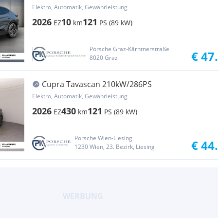
Elektro, Automatik, Gewährleistung
2026
10
121
EZ
km
PS (89 kW)
Porsche Graz-Kärntnerstraße
€ 47
8020 Graz
Cupra Tavascan 210kW/286PS
Elektro, Automatik, Gewährleistung
2026
430
121
EZ
km
PS (89 kW)
Porsche Wien-Liesing
€ 44
1230 Wien, 23. Bezirk, Liesing