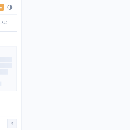
en
5.542