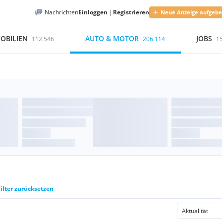
Nachrichten
Einloggen
|
Registrieren
Neue Anzeige aufgeb
OBILIEN
AUTO & MOTOR
JOBS
112.546
206.114
1
ilter zurücksetzen