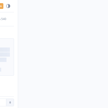
en
5.540