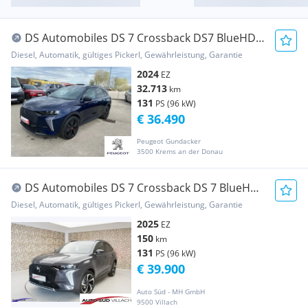
DS Automobiles DS 7 Crossback DS7 BlueHDi
130 Aut. Etoile
Diesel, Automatik, gültiges Pickerl, Gewährleistung, Garantie
2024
EZ
32.713
km
131
PS (96 kW)
€ 36.490
Peugeot Gundacker
3500 Krems an der Donau
DS Automobiles DS 7 Crossback DS 7 BlueHDi
130 ETOILE
Diesel, Automatik, gültiges Pickerl, Gewährleistung, Garantie
2025
EZ
150
km
131
PS (96 kW)
€ 39.900
Auto Süd - MH GmbH
9500 Villach