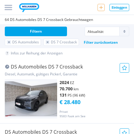
Einloggen
64 DS Automobiles DS 7 Crossback Gebrauchtwagen
Filtern
DS Automobiles
DS 7 Crossback
Filter zurücksetzen
Infos zur Reihung der Anzeigen
DS Automobiles DS 7 Crossback
Diesel, Automatik, gültiges Pickerl, Garantie
2024
EZ
70.700
km
131
PS (96 kW)
€ 28.480
Privat
9583 Faak am See
DS Automobiles DS 7 Crossback