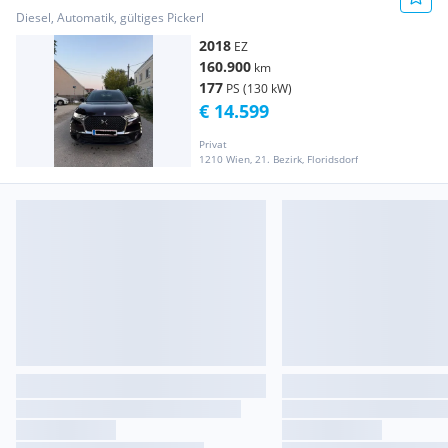
Diesel, Automatik, gültiges Pickerl
2018
EZ
160.900
km
177
PS (130 kW)
€ 14.599
Privat
1210 Wien, 21. Bezirk, Floridsdorf