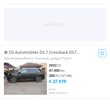
DS Automobiles DS 7 Crossback DS7
Crossback E-Tense 300 PHEV 4x4 Rivoli Aut.
Hybrid Elektro/Benzin, Automatik, gültiges Pickerl
2022
EZ
47.400
km
200
PS (147 kW)
€ 27.979
Privat
3430 Chorherrn