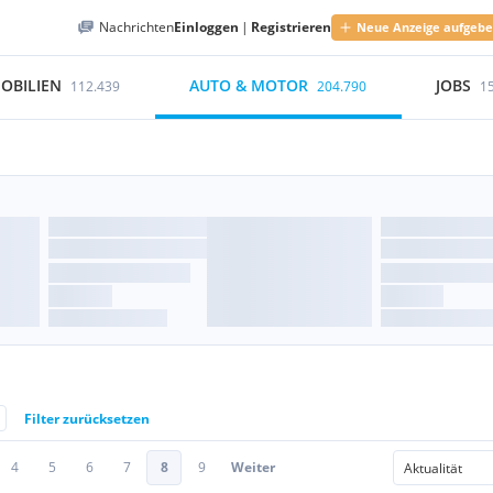
Nachrichten
Einloggen
|
Registrieren
Neue Anzeige aufgeb
OBILIEN
AUTO & MOTOR
JOBS
112.439
204.790
1
Filter zurücksetzen
4
5
6
7
8
9
Weiter