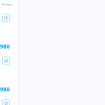
er Anzeigen
.980
.980