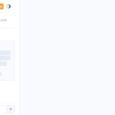
en
5.634