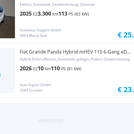
Elektro, Automatik, Gewährleistung, Garantie
2025
3.300
113
EZ
km
PS (83 kW)
Autohaus Stippich GmbH
€ 25
9063 Maria Saal
Fiat Grande Panda Hybrid mHEV 110 6-Gang eDCT
La Prima
Hybrid Elektro/Benzin, Automatik, gültiges Pickerl, Gewährleistung
2026
10
110
EZ
km
PS (81 kW)
Auto Aigner GmbH
€ 23
3264 Gresten