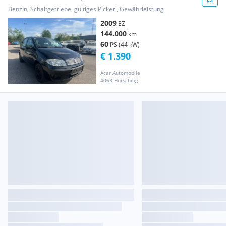
Benzin, Schaltgetriebe, gültiges Pickerl, Gewährleistung
2009
EZ
144.000
km
60
PS (44 kW)
€ 1.390
Acar Automobile
4063 Hörsching