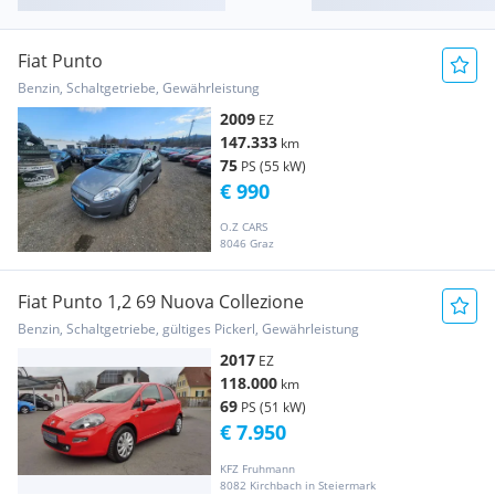
Fiat Punto
Benzin, Schaltgetriebe, Gewährleistung
2009
EZ
147.333
km
75
PS (55 kW)
€ 990
O.Z CARS
8046 Graz
Fiat Punto 1,2 69 Nuova Collezione
Benzin, Schaltgetriebe, gültiges Pickerl, Gewährleistung
2017
EZ
118.000
km
69
PS (51 kW)
€ 7.950
KFZ Fruhmann
8082 Kirchbach in Steiermark