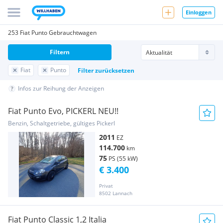
Einloggen
253 Fiat Punto Gebrauchtwagen
Filtern
Fiat
Punto
Filter zurücksetzen
Infos zur Reihung der Anzeigen
Fiat Punto Evo, PICKERL NEU!!
Benzin, Schaltgetriebe, gültiges Pickerl
2011
EZ
114.700
km
75
PS (55 kW)
€ 3.400
Privat
8502 Lannach
Fiat Punto Classic 1,2 Italia