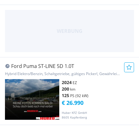
Ford Puma ST-LINE 5D 1.0T
Hybrid Elektro/Benzin, Schaltgetriebe, gültiges Pickerl, Gewährleistung
2024
EZ
200
km
125
PS (92 kW)
€ 26.990
Huber KFZ GmbH
8605 Kapfenberg