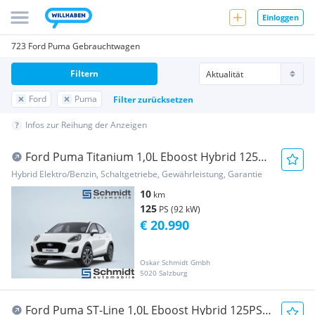
Einloggen
723 Ford Puma Gebrauchtwagen
Filtern
Ford
Puma
Filter zurücksetzen
Infos zur Reihung der Anzeigen
Ford Puma Titanium 1,0L Eboost Hybrid 125PS
M FWD
Hybrid Elektro/Benzin, Schaltgetriebe, Gewährleistung, Garantie
10
km
125
PS (92 kW)
€ 20.990
Oskar Schmidt Gmbh
5020 Salzburg
Ford Puma ST-Line 1,0L Eboost Hybrid 125PS