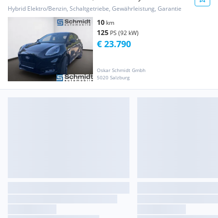
M FWD
Hybrid Elektro/Benzin, Schaltgetriebe, Gewährleistung, Garantie
10
km
125
PS (92 kW)
€ 23.790
Oskar Schmidt Gmbh
5020 Salzburg