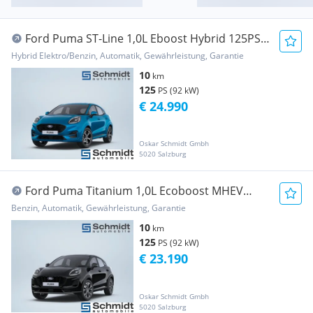
Ford Puma ST-Line 1,0L Eboost Hybrid 125PS
A FWD
Hybrid Elektro/Benzin, Automatik, Gewährleistung, Garantie
10
km
125
PS (92 kW)
€ 24.990
Oskar Schmidt Gmbh
5020 Salzburg
Ford Puma Titanium 1,0L Ecoboost MHEV
125PS A FWD
Benzin, Automatik, Gewährleistung, Garantie
10
km
125
PS (92 kW)
€ 23.190
Oskar Schmidt Gmbh
5020 Salzburg