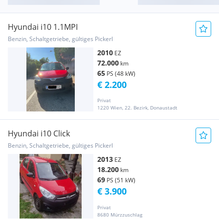
Hyundai i10 1.1MPI
Benzin, Schaltgetriebe, gültiges Pickerl
2010
EZ
72.000
km
65
PS (48 kW)
€ 2.200
Privat
1220 Wien, 22. Bezirk, Donaustadt
Hyundai i10 Click
Benzin, Schaltgetriebe, gültiges Pickerl
2013
EZ
18.200
km
69
PS (51 kW)
€ 3.900
Privat
8680 Mürzzuschlag