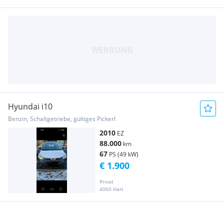
Hyundai i10
Benzin, Schaltgetriebe, gültiges Pickerl
2010
EZ
88.000
km
67
PS (49 kW)
€ 1.900
Privat
4060 Hart