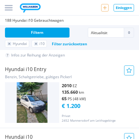
Einloggen
188 Hyundai i10 Gebrauchtwagen
Filtern
Hyundai
i10
Filter zurücksetzen
Infos zur Reihung der Anzeigen
Hyundai i10 Entry
Benzin, Schaltgetriebe, gültiges Pickerl
2010
EZ
135.660
km
65
PS (48 kW)
€ 1.200
Privat
2452 Mannersdorf am Leithagebirge
Hyundai i10