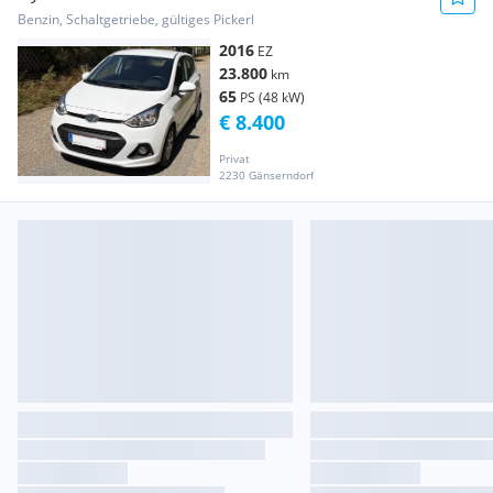
Benzin, Schaltgetriebe, gültiges Pickerl
2016
EZ
23.800
km
65
PS (48 kW)
€ 8.400
Privat
2230 Gänserndorf