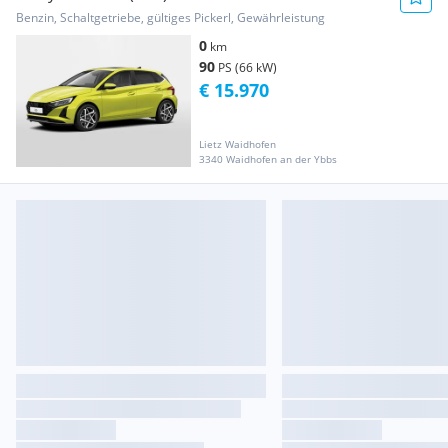
Benzin, Schaltgetriebe, gültiges Pickerl, Gewährleistung
0
km
90
PS (66 kW)
€ 15.970
Lietz Waidhofen
3340 Waidhofen an der Ybbs