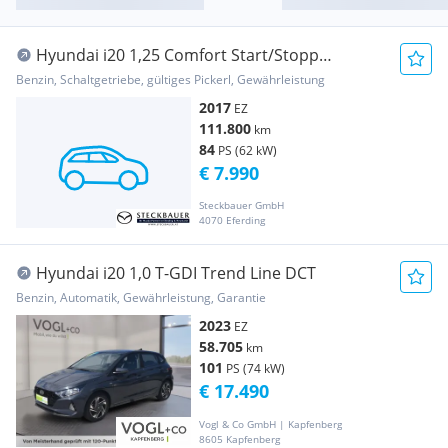
Hyundai i20 1,25 Comfort Start/Stopp
Automatik
Benzin, Schaltgetriebe, gültiges Pickerl, Gewährleistung
2017
EZ
111.800
km
84
PS (62 kW)
€ 7.990
Steckbauer GmbH
4070 Eferding
Hyundai i20 1,0 T-GDI Trend Line DCT
Benzin, Automatik, Gewährleistung, Garantie
2023
EZ
58.705
km
101
PS (74 kW)
€ 17.490
Vogl & Co GmbH | Kapfenberg
8605 Kapfenberg