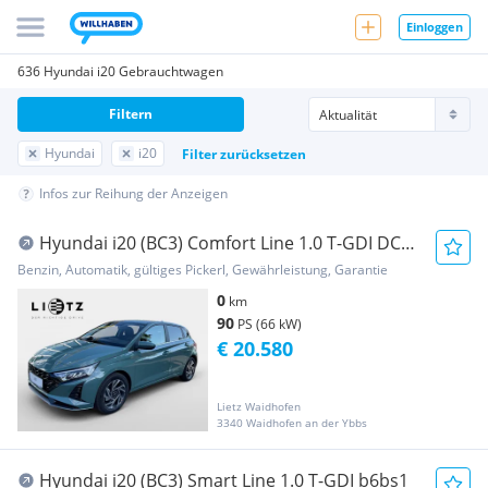
Einloggen
636 Hyundai i20 Gebrauchtwagen
Filtern
Hyundai
i20
Filter zurücksetzen
Infos zur Reihung der Anzeigen
Hyundai i20 (BC3) Comfort Line 1.0 T-GDI DCT
b6bc2
Benzin, Automatik, gültiges Pickerl, Gewährleistung, Garantie
0
km
90
PS (66 kW)
€ 20.580
Lietz Waidhofen
3340 Waidhofen an der Ybbs
Hyundai i20 (BC3) Smart Line 1.0 T-GDI b6bs1