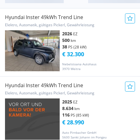
Hyundai Inster 49kWh Trend Line
Elektro, Automatik, gültiges Pickerl, Gewährleistung
2026
EZ
500
km
38
PS (28 kW)
€ 32.300
Nebelstoana Autohaus
3970 Weitra
Hyundai Inster 49kWh Trend Line
Elektro, Automatik, gültiges Pickerl, Gewährleistung
2025
EZ
8.634
km
116
PS (85 kW)
€ 28.990
Auto Pirnbacher GmbH
5600 Sankt Johann im Pongau