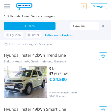
Einloggen
139 Hyundai Inster Gebrauchtwagen
Filtern
Hyundai
Inster
Filter zurücksetzen
Infos zur Reihung der Anzeigen
Hyundai Inster 42kWh Trend Line
Elektro, Automatik, Gewährleistung, Garantie
0
km
97
PS (71 kW)
€ 24.580
F. Stuckenberger GmbH
3264 Gresten
Hyundai Inster 49kWh Smart Line