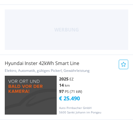
Hyundai Inster 42kWh Smart Line
Elektro, Automatik, gültiges Pickerl, Gewährleistung
2025
EZ
14
km
97
PS (71 kW)
€ 25.490
Auto Pirnbacher GmbH
5600 Sankt Johann im Pongau