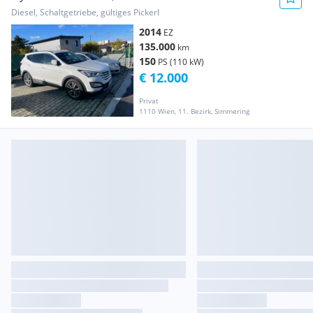
Diesel, Schaltgetriebe, gültiges Pickerl
2014
EZ
135.000
km
150
PS (110 kW)
€ 12.000
Privat
1110 Wien, 11. Bezirk, Simmering