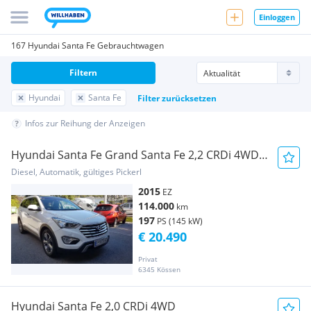
Einloggen
167 Hyundai Santa Fe Gebrauchtwagen
Filtern
Hyundai
Santa Fe
Filter zurücksetzen
Infos zur Reihung der Anzeigen
Hyundai Santa Fe Grand Santa Fe 2,2 CRDi 4WD
Aut. 7 Sitzer
Diesel, Automatik, gültiges Pickerl
2015
EZ
114.000
km
197
PS (145 kW)
€ 20.490
Privat
6345 Kössen
Hyundai Santa Fe 2,0 CRDi 4WD