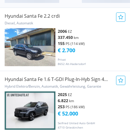
Hyundai Santa Fe 2.2 crdi
Diesel, Automatik
2006
EZ
337.450
km
155
PS (114 kW)
€ 2.700
Privat
8652 Alt-Hadersdorf
Hyundai Santa Fe 1.6 T-GDI Plug-In-Hyb Sign 4WD
Auto 7Sit
Hybrid Elektro/Benzin, Automatik, Gewährleistung, Garantie
2025
EZ
6.822
km
253
PS (186 kW)
€ 52.000
Seifried United Auto GmbH
4710 Grieskirchen