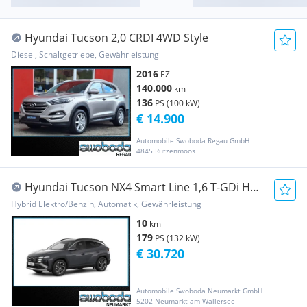
Hyundai Tucson 2,0 CRDI 4WD Style
Diesel, Schaltgetriebe, Gewährleistung
2016
EZ
140.000
km
136
PS (100 kW)
€ 14.900
Automobile Swoboda Regau GmbH
4845 Rutzenmoos
Hyundai Tucson NX4 Smart Line 1,6 T-GDi HEV
2WD t7hs1-P20
Hybrid Elektro/Benzin, Automatik, Gewährleistung
10
km
179
PS (132 kW)
€ 30.720
Automobile Swoboda Neumarkt GmbH
5202 Neumarkt am Wallersee