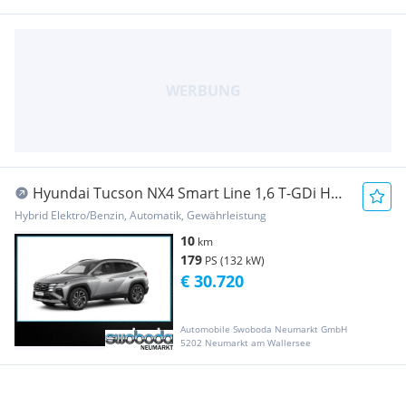
Hyundai Tucson NX4 Smart Line 1,6 T-GDi HEV
2WD t7hs1-P20
Hybrid Elektro/Benzin, Automatik, Gewährleistung
10
km
179
PS (132 kW)
€ 30.720
Automobile Swoboda Neumarkt GmbH
5202 Neumarkt am Wallersee