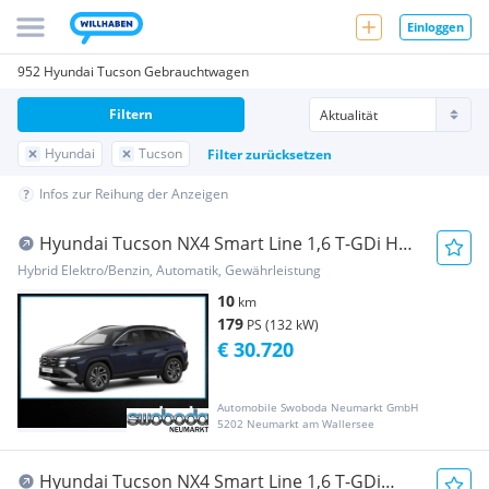
Einloggen
952 Hyundai Tucson Gebrauchtwagen
Filtern
Hyundai
Tucson
Filter zurücksetzen
Infos zur Reihung der Anzeigen
Hyundai Tucson NX4 Smart Line 1,6 T-GDi HEV
2WD t7hs1-P20
Hybrid Elektro/Benzin, Automatik, Gewährleistung
10
km
179
PS (132 kW)
€ 30.720
Automobile Swoboda Neumarkt GmbH
5202 Neumarkt am Wallersee
Hyundai Tucson NX4 Smart Line 1,6 T-GDi