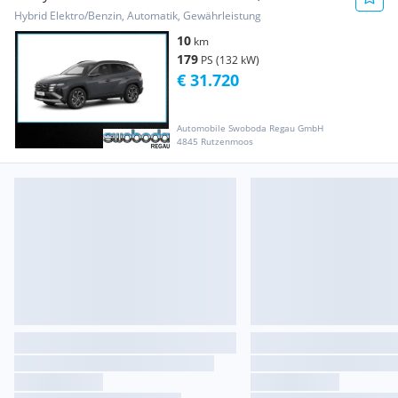
PHEV 2WD t7ps1-P20
Hybrid Elektro/Benzin, Automatik, Gewährleistung
10
km
179
PS (132 kW)
€ 31.720
Automobile Swoboda Regau GmbH
4845 Rutzenmoos