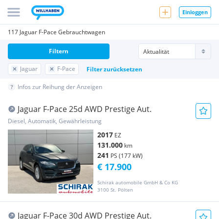
Einloggen
117 Jaguar F-Pace Gebrauchtwagen
Filtern
Jaguar
F-Pace
Filter zurücksetzen
Infos zur Reihung der Anzeigen
Jaguar F-Pace 25d AWD Prestige Aut.
Diesel, Automatik, Gewährleistung
2017
EZ
131.000
km
241
PS (177 kW)
€ 17.900
Schirak automobile GmbH & Co KG
3100 St. Pölten
Jaguar F-Pace 30d AWD Prestige Aut.