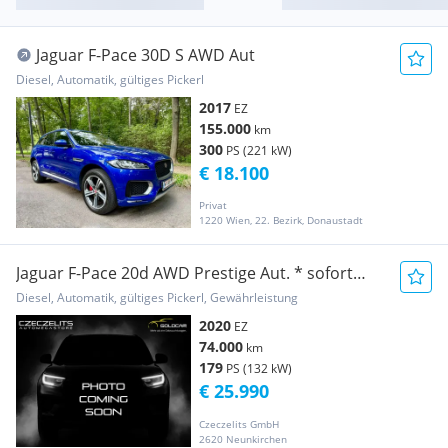
Jaguar F-Pace 30D S AWD Aut
Diesel, Automatik, gültiges Pickerl
2017
EZ
155.000
km
300
PS (221 kW)
€ 18.100
Privat
1220 Wien, 22. Bezirk, Donaustadt
Jaguar F-Pace 20d AWD Prestige Aut. * sofort
verfügbar *
Diesel, Automatik, gültiges Pickerl, Gewährleistung
2020
EZ
74.000
km
179
PS (132 kW)
€ 25.990
Czeczelits GmbH
2620 Neunkirchen