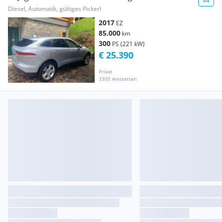
Diesel, Automatik, gültiges Pickerl
2017
EZ
85.000
km
300
PS (221 kW)
€ 25.390
Privat
3300 Amstetten