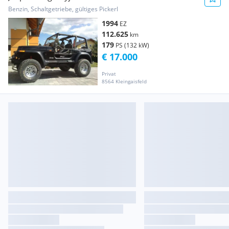
Benzin, Schaltgetriebe, gültiges Pickerl
1994
EZ
112.625
km
179
PS (132 kW)
€ 17.000
Privat
8564 Kleingaisfeld