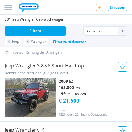
Einloggen
201 Jeep Wrangler Gebrauchtwagen
Filtern
Jeep
Wrangler
Filter zurücksetzen
Infos zur Reihung der Anzeigen
Jeep Wrangler 3,8 V6 Sport Hardtop
Benzin, Schaltgetriebe, gültiges Pickerl
2009
EZ
165.000
km
199
PS (146 kW)
€ 21.500
Privat
1220 Wien, 22. Bezirk, Donaustadt
Jeep Wrangler yj 4l