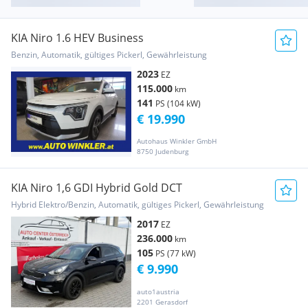
KIA Niro 1.6 HEV Business
Benzin, Automatik, gültiges Pickerl, Gewährleistung
2023
EZ
115.000
km
141
PS (104 kW)
€ 19.990
Autohaus Winkler GmbH
8750 Judenburg
KIA Niro 1,6 GDI Hybrid Gold DCT
Hybrid Elektro/Benzin, Automatik, gültiges Pickerl, Gewährleistung
2017
EZ
236.000
km
105
PS (77 kW)
€ 9.990
auto1austria
2201 Gerasdorf