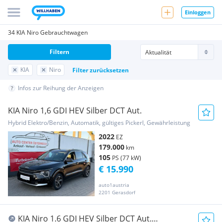
Einloggen
34 KIA Niro Gebrauchtwagen
Filtern
KIA
Niro
Filter zurücksetzen
Infos zur Reihung der Anzeigen
KIA Niro 1,6 GDI HEV Silber DCT Aut.
Hybrid Elektro/Benzin, Automatik, gültiges Pickerl, Gewährleistung
2022
EZ
179.000
km
105
PS (77 kW)
€ 15.990
auto1austria
2201 Gerasdorf
KIA Niro 1.6 GDI HEV Silber DCT Aut.