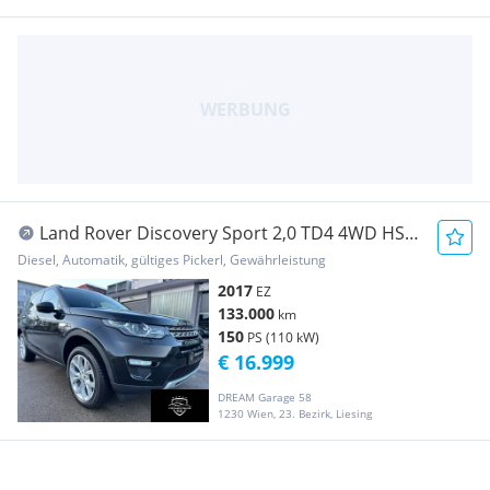
Land Rover Discovery Sport 2,0 TD4 4WD HSE
Aut. **7 SITZER...
Diesel, Automatik, gültiges Pickerl, Gewährleistung
2017
EZ
133.000
km
150
PS (110 kW)
€ 16.999
DREAM Garage 58
1230 Wien, 23. Bezirk, Liesing