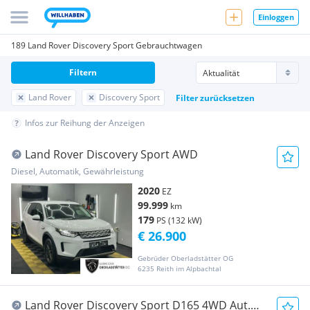
Einloggen
189 Land Rover Discovery Sport Gebrauchtwagen
Filtern
Land Rover
Discovery Sport
Filter zurücksetzen
Infos zur Reihung der Anzeigen
Land Rover Discovery Sport AWD
Diesel, Automatik, Gewährleistung
2020
EZ
99.999
km
179
PS (132 kW)
€ 26.900
Gebrüder Oberladstätter OG
6235 Reith im Alpbachtal
Land Rover Discovery Sport D165 4WD Aut.