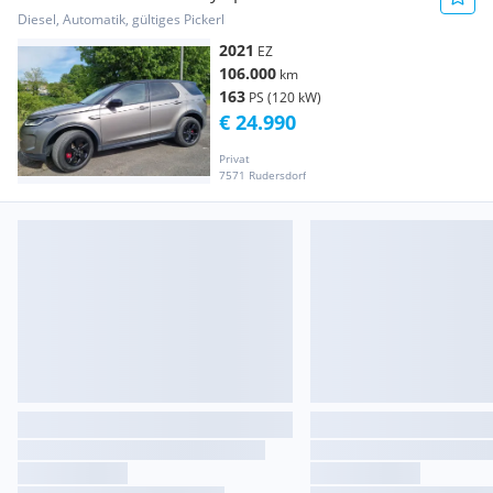
Matrix LED
Diesel, Automatik, gültiges Pickerl
2021
EZ
106.000
km
163
PS (120 kW)
€ 24.990
Privat
7571 Rudersdorf