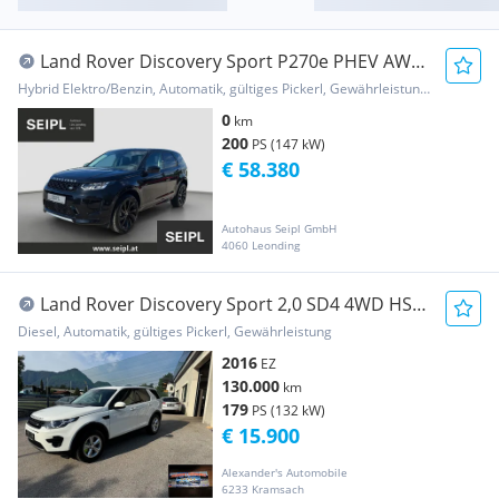
Land Rover Discovery Sport P270e PHEV AWD
S Aut.
Hybrid Elektro/Benzin, Automatik, gültiges Pickerl, Gewährleistung, Garantie
0
km
200
PS (147 kW)
€ 58.380
Autohaus Seipl GmbH
4060 Leonding
Land Rover Discovery Sport 2,0 SD4 4WD HSE
Luxury Aut.
Diesel, Automatik, gültiges Pickerl, Gewährleistung
2016
EZ
130.000
km
179
PS (132 kW)
€ 15.900
Alexander's Automobile
6233 Kramsach