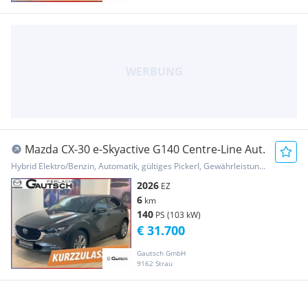
Mazda CX-30 e-Skyactive G140 Centre-Line Aut.
Hybrid Elektro/Benzin, Automatik, gültiges Pickerl, Gewährleistung, Garantie
2026
EZ
6
km
140
PS (103 kW)
€ 31.700
Gautsch GmbH
9162 Strau