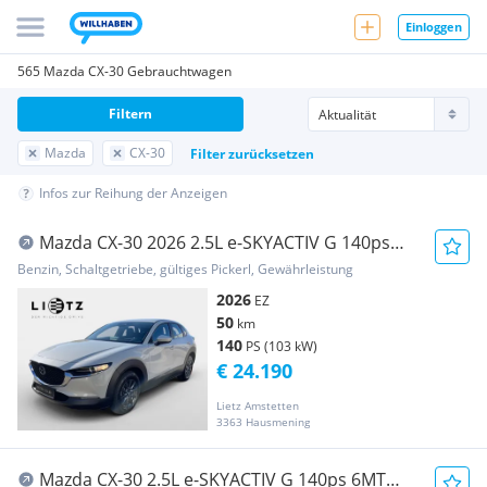
Einloggen
565 Mazda CX-30 Gebrauchtwagen
Filtern
Mazda
CX-30
Filter zurücksetzen
Infos zur Reihung der Anzeigen
Mazda CX-30 2026 2.5L e-SKYACTIV G 140ps
6MT 2WD P
Benzin, Schaltgetriebe, gültiges Pickerl, Gewährleistung
2026
EZ
50
km
140
PS (103 kW)
€ 24.190
Lietz Amstetten
3363 Hausmening
Mazda CX-30 2.5L e-SKYACTIV G 140ps 6MT