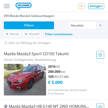
Einloggen
599 Mazda Mazda3 Gebrauchtwagen
Filtern
Mazda
Mazda3
Filter zurücksetzen
Infos zur Reihung der Anzeigen
Mazda Mazda3 Sport CD105 Takumi
Diesel, Schaltgetriebe, Gewährleistung
2016
EZ
200.000
km
105
PS (77 kW)
€ 5.000
CarTrade Mattsee Gerhard Staber
5163 Mattsee
Mazda Mazda3 HB G140 MT 2WD HOMURA