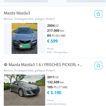
Mazda Mazda3
Benzin, Schaltgetriebe, gültiges Pickerl
2004
EZ
217.000
km
84
PS (62 kW)
€ 599
Privat
8261 Untergroßau
Mazda Mazda3 1.6 / FRISCHES PICKERL +
SERVICE
Benzin, Schaltgetriebe, gültiges Pickerl
2011
EZ
132.500
km
105
PS (77 kW)
€ 5.190
Privat
2540 Bad Vöslau