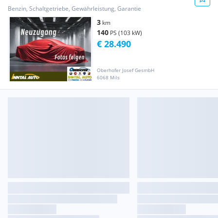
2026
Benzin, Schaltgetriebe, Gewährleistung, Garantie
3
km
140
PS (103 kW)
€ 28.490
Oberhofer Josef GesmbH
6068 Mils