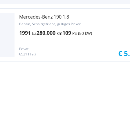
Mercedes-Benz 190 1.8
Benzin, Schaltgetriebe, gültiges Pickerl
1991
280.000
109
EZ
km
PS (80 kW)
Privat
€ 5
6521 Fließ