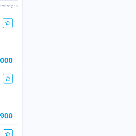
er Anzeigen
.000
.900