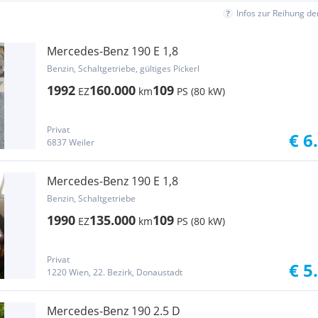
Infos zur Reihung d
Mercedes-Benz 190 E 1,8
Benzin, Schaltgetriebe, gültiges Pickerl
1992
160.000
109
EZ
km
PS (80 kW)
Privat
€ 6
6837 Weiler
Mercedes-Benz 190 E 1,8
Benzin, Schaltgetriebe
1990
135.000
109
EZ
km
PS (80 kW)
Privat
€ 5
1220 Wien, 22. Bezirk, Donaustadt
Mercedes-Benz 190 2.5 D