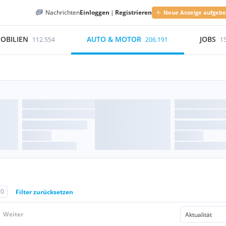
Nachrichten
Einloggen
|
Registrieren
Neue Anzeige aufgeb
OBILIEN
AUTO & MOTOR
JOBS
112.554
206.191
1
90
Filter zurücksetzen
Weiter