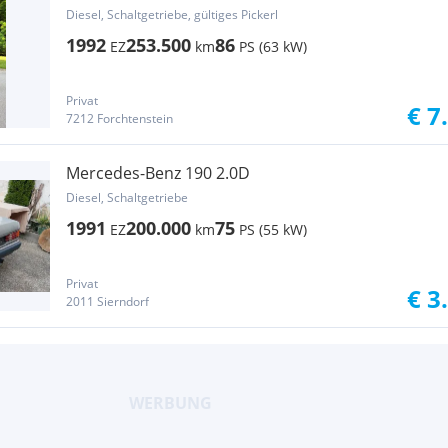
Diesel, Schaltgetriebe, gültiges Pickerl
1992
253.500
86
EZ
km
PS (63 kW)
Privat
€ 7
7212 Forchtenstein
Mercedes-Benz 190 2.0D
Diesel, Schaltgetriebe
1991
200.000
75
EZ
km
PS (55 kW)
Privat
€ 3
2011 Sierndorf