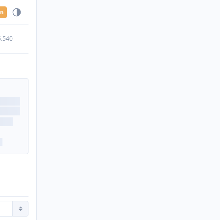
en
5.540