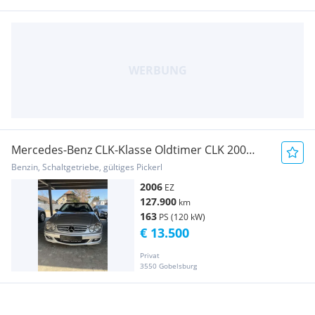
Mercedes-Benz CLK-Klasse Oldtimer CLK 200
Kompressor Cabrio Elegance
Benzin, Schaltgetriebe, gültiges Pickerl
2006
EZ
127.900
km
163
PS (120 kW)
€ 13.500
Privat
3550 Gobelsburg