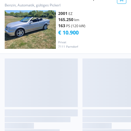
Cabrio Elegance Aut.
Benzin, Automatik, gültiges Pickerl
2001
EZ
165.250
km
163
PS (120 kW)
€ 10.900
Privat
7111 Parndorf