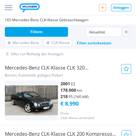
Einloggen
165 Mercedes-Benz CLK-Klasse Gebrauchtwagen
Filtern
Mercedes-Benz
CLK-Klasse
Filter zurücksetzen
Infos zur Reihung der Anzeigen
Mercedes-Benz CLK-Klasse CLK 320
Cabrio|EinmaligerZustand|Pickarl Neu 07-27
Benzin, Automatik, gültiges Pickerl
2001
EZ
178.000
km
218
PS (160 kW)
€ 8.990
Privat
2326 Maria-Lanzendorf
Mercedes-Benz CLK-Klasse CLK 200 Kompressor