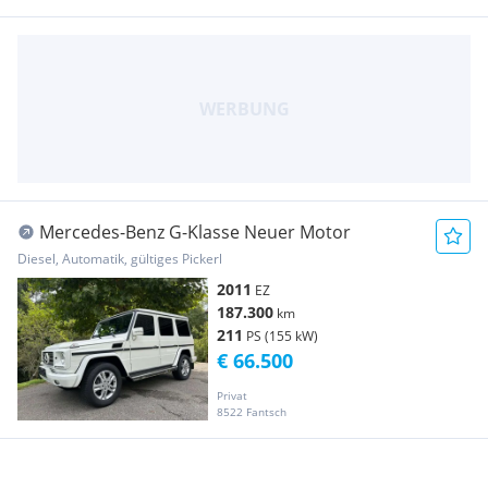
Mercedes-Benz G-Klasse Neuer Motor
Diesel, Automatik, gültiges Pickerl
2011
EZ
187.300
km
211
PS (155 kW)
€ 66.500
Privat
8522 Fantsch