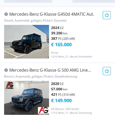
Mercedes-Benz G-Klasse G450d 4MATIC Aut.
Diesel, Automatik, gültiges Pickerl, Garantie
2024
EZ
39.200
km
387
PS (285 kW)
€ 165.000
Privat
1210 Wien, 21. Bezirk, Floridsdorf
Mercedes-Benz G-Klasse G 500 AMG Line
//Brabus Sportauspuffanlage// Ni...
Benzin, Automatik, gültiges Pickerl, Gewährleistung
2020
EZ
57.000
km
421
PS (310 kW)
€ 149.900
AG Motors  OEA GmbH
1110 Wien, 11. Bezirk, Simmering