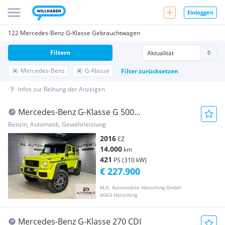
Einloggen
122 Mercedes-Benz G-Klasse Gebrauchtwagen
Filtern
Mercedes-Benz
G-Klasse
Filter zurücksetzen
Infos zur Reihung der Anzeigen
Mercedes-Benz G-Klasse G 500
4X4²*PDC*RFK*LEDER*HARMAN/KARDON*MEMORY*S...
Benzin, Automatik, Gewährleistung
2016
EZ
14.000
km
421
PS (310 kW)
€ 227.900
M.K. Automobile Hörsching GmbH
4063 Hörsching
Mercedes-Benz G-Klasse 270 CDI