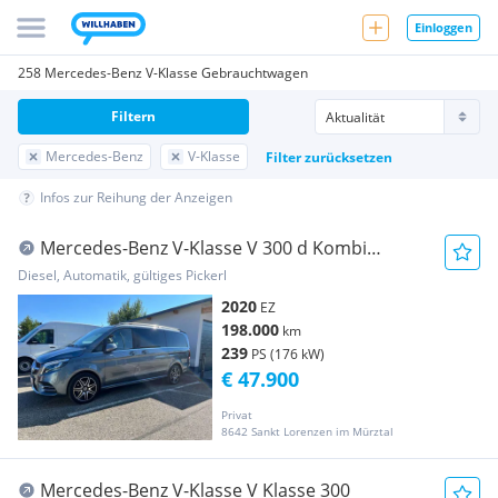
Einloggen
258 Mercedes-Benz V-Klasse Gebrauchtwagen
Filtern
Mercedes-Benz
V-Klasse
Filter zurücksetzen
Infos zur Reihung der Anzeigen
Mercedes-Benz V-Klasse V 300 d Kombi
4MATIC lang Exclusive Aut.
Diesel, Automatik, gültiges Pickerl
2020
EZ
198.000
km
239
PS (176 kW)
€ 47.900
Privat
8642 Sankt Lorenzen im Mürztal
Mercedes-Benz V-Klasse V Klasse 300