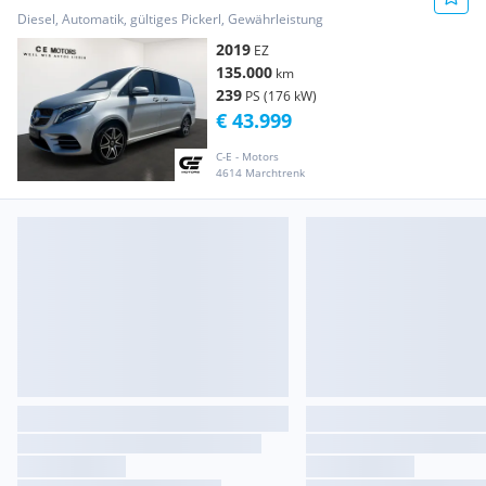
Diesel, Automatik, gültiges Pickerl, Gewährleistung
2019
EZ
135.000
km
239
PS (176 kW)
€ 43.999
C-E - Motors
4614 Marchtrenk