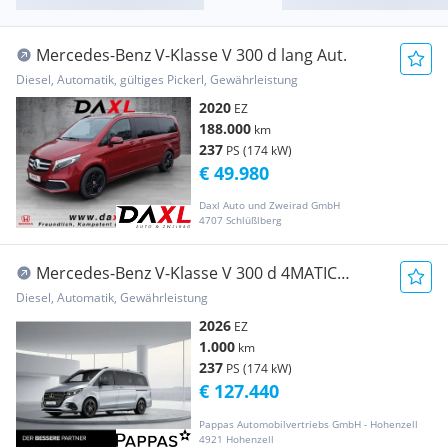
Mercedes-Benz V-Klasse V 300 d lang Aut.
Diesel, Automatik, gültiges Pickerl, Gewährleistung
2020
EZ
188.000
km
237
PS (174 kW)
€ 49.980
Daxl Auto und Zweirad GmbH
4707 Schlüßlberg
Mercedes-Benz V-Klasse V 300 d 4MATIC
EXCLUSIVE Lang Airm Pano Distr
Diesel, Automatik, Gewährleistung
2026
EZ
1.000
km
237
PS (174 kW)
€ 127.440
Pappas Automobilvertriebs GmbH - Hohenzell
4921 Hohenzell