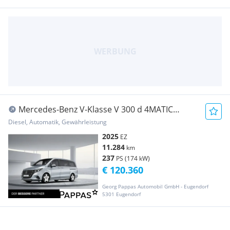
Mercedes-Benz V-Klasse V 300 d 4MATIC
EXCLUSIVE Lang Airm Distr Navi
Diesel, Automatik, Gewährleistung
2025
EZ
11.284
km
237
PS (174 kW)
€ 120.360
Georg Pappas Automobil GmbH - Eugendorf
5301 Eugendorf