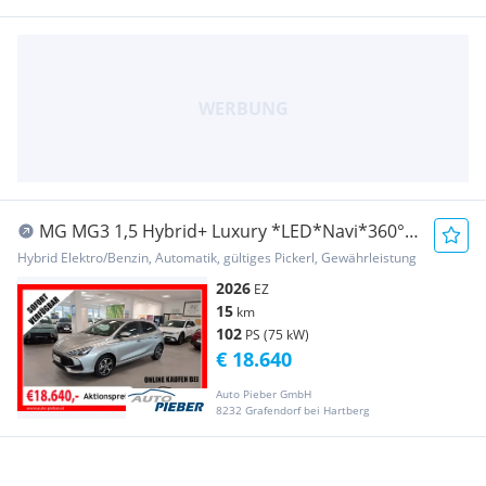
MG MG3 1,5 Hybrid+ Luxury *LED*Navi*360°-
Cam*
Hybrid Elektro/Benzin, Automatik, gültiges Pickerl, Gewährleistung
2026
EZ
15
km
102
PS (75 kW)
€ 18.640
Auto Pieber GmbH
8232 Grafendorf bei Hartberg