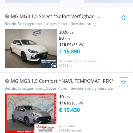
MG MG3 1,5 Select *Sofort Verfügbar -
Eintauschbonus*
Benzin, Schaltgetriebe, gültiges Pickerl, Gewährleistung
2026
EZ
50
km
116
PS (85 kW)
€ 15.890
Autohaus Destalles GesmbH
4020 Linz
MG MG3 1,5 Comfort *NAVI, TEMPOMAT, RFK*
Benzin, Schaltgetriebe, gültiges Pickerl, Gewährleistung, Garantie
10
km
116
PS (85 kW)
€ 19.430
Auto Reiter
8753 Fohnsdorf