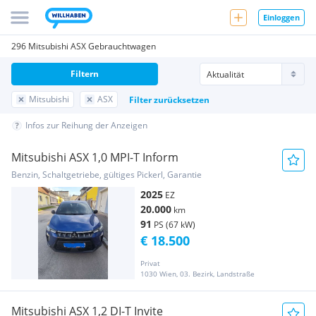
Einloggen
296 Mitsubishi ASX Gebrauchtwagen
Filtern
Mitsubishi
ASX
Filter zurücksetzen
Infos zur Reihung der Anzeigen
Mitsubishi ASX 1,0 MPI-T Inform
Benzin, Schaltgetriebe, gültiges Pickerl, Garantie
2025
EZ
20.000
km
91
PS (67 kW)
€ 18.500
Privat
1030 Wien, 03. Bezirk, Landstraße
Mitsubishi ASX 1,2 DI-T Invite