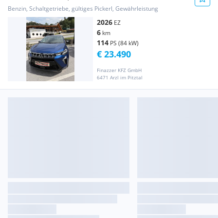
Benzin, Schaltgetriebe, gültiges Pickerl, Gewährleistung
2026
EZ
6
km
114
PS (84 kW)
€ 23.490
Finazzer KFZ GmbH
6471 Arzl im Pitztal