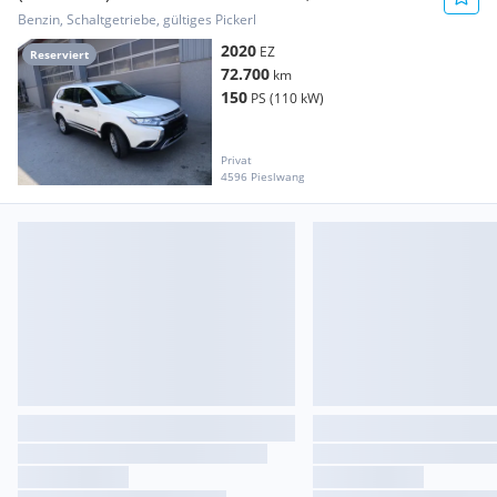
Benzin, Schaltgetriebe, gültiges Pickerl
2020
EZ
Reserviert
72.700
km
150
PS (110 kW)
Privat
4596 Pieslwang