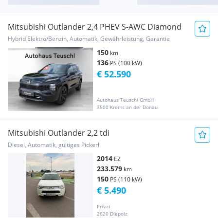
Mitsubishi Outlander 2,4 PHEV S-AWC Diamond
Hybrid Elektro/Benzin, Automatik, Gewährleistung, Garantie
150
km
136
PS (100 kW)
€ 52.590
Autohaus Teuschl GmbH
3500 Krems an der Donau
Mitsubishi Outlander 2,2 tdi
Diesel, Automatik, gültiges Pickerl
2014
EZ
233.579
km
150
PS (110 kW)
€ 5.490
Privat
2620 Diepolz