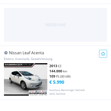
Nissan Leaf Acenta
Elektro, Automatik, Gewährleistung
2013
EZ
144.000
km
109
PS (80 kW)
€ 5.990
Autohaus Bamminger Sattledt
4642 Sattledt