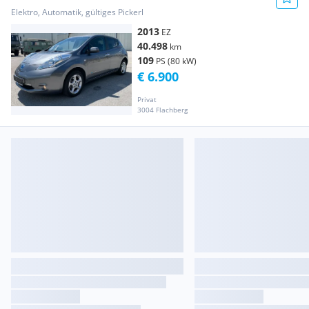
40.498 km / Batterie im Eigentum / Top-Zustand
Elektro, Automatik, gültiges Pickerl
2013
EZ
40.498
km
109
PS (80 kW)
€ 6.900
Privat
3004 Flachberg