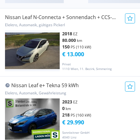
Nissan Leaf N-Connecta + Sonnendach + CCS-
Lader
Elektro, Automatik, gültiges Pickerl
2018
EZ
80.000
km
150
PS (110 kW)
€ 13.000
Privat
1110 Wien, 11. Bezirk, Simmering
Nissan Leaf e+ Tekna 59 kWh
Elektro, Automatik, Gewährleistung
2023
EZ
0
km
218
PS (160 kW)
€ 29.990
Sonnleitner GmbH
4040 Linz