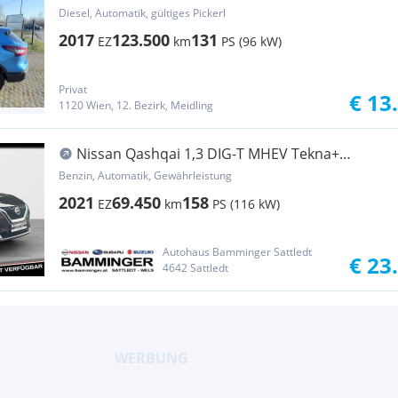
12/2026 |
Diesel, Automatik, gültiges Pickerl
2017
123.500
131
EZ
km
PS (96 kW)
Privat
€ 13
1120 Wien, 12. Bezirk, Meidling
Nissan Qashqai 1,3 DIG-T MHEV Tekna+
AUTOMATIK
Benzin, Automatik, Gewährleistung
2021
69.450
158
EZ
km
PS (116 kW)
Autohaus Bamminger Sattledt
€ 23
4642 Sattledt