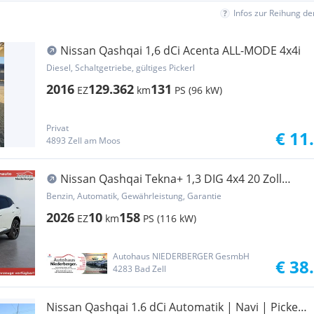
Infos zur Reihung d
Nissan Qashqai 1,6 dCi Acenta ALL-MODE 4x4i
Diesel, Schaltgetriebe, gültiges Pickerl
2016
129.362
131
EZ
km
PS (96 kW)
Privat
€ 11
4893 Zell am Moos
Nissan Qashqai Tekna+ 1,3 DIG 4x4 20 Zoll
Panorama ...
Benzin, Automatik, Gewährleistung, Garantie
2026
10
158
EZ
km
PS (116 kW)
Autohaus NIEDERBERGER GesmbH
€ 38
4283 Bad Zell
Nissan Qashqai 1.6 dCi Automatik | Navi | Pickerl