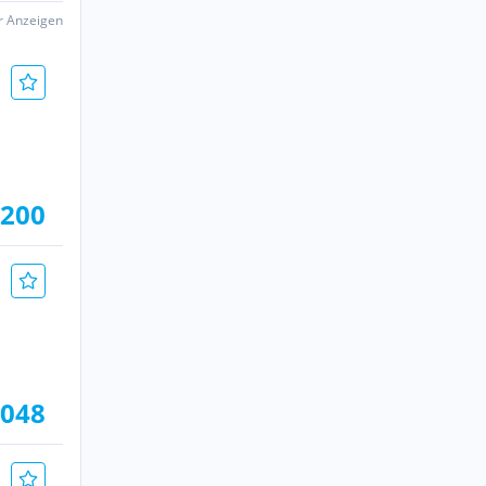
er Anzeigen
.200
.048