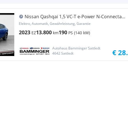
Nissan Qashqai 1,5 VC-T e-Power N-Connecta
''Wi Busine...
Elektro, Automatik, Gewährleistung, Garantie
2023
13.800
190
EZ
km
PS (140 kW)
Autohaus Bamminger Sattledt
€ 28
4642 Sattledt