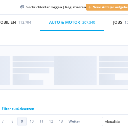
Nachrichten
Einloggen
|
Registrieren
Neue Anzeige aufgeb
OBILIEN
AUTO & MOTOR
JOBS
112.794
207.340
1
Filter zurücksetzen
7
8
9
10
11
12
13
Weiter