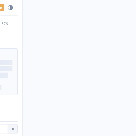
en
5.576