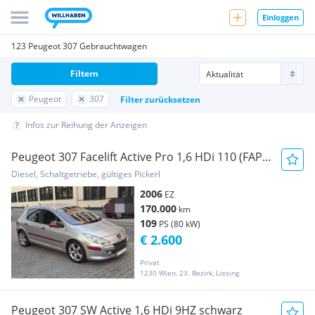
Einloggen
123 Peugeot 307 Gebrauchtwagen
Filtern
Peugeot
307
Filter zurücksetzen
Infos zur Reihung der Anzeigen
Peugeot 307 Facelift Active Pro 1,6 HDi 110 (FAP)
Turbo - Aluminium Grau/Rot Pickerl bis 06/2027
Diesel, Schaltgetriebe, gültiges Pickerl
mit Überzug
2006
EZ
170.000
km
109
PS (80 kW)
€ 2.600
Privat
1230 Wien, 23. Bezirk, Liesing
Peugeot 307 SW Active 1,6 HDi 9HZ schwarz