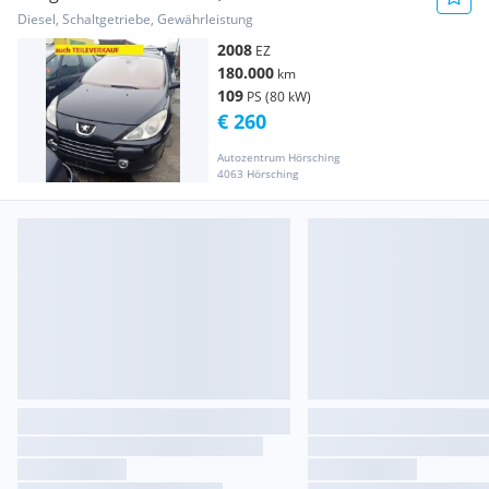
Diesel, Schaltgetriebe, Gewährleistung
2008
EZ
180.000
km
109
PS (80 kW)
€ 260
Autozentrum Hörsching
4063 Hörsching