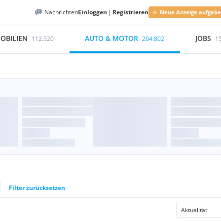
Nachrichten
Einloggen
|
Registrieren
Neue Anzeige aufgeb
OBILIEN
AUTO & MOTOR
JOBS
112.520
204.802
1
Filter zurücksetzen