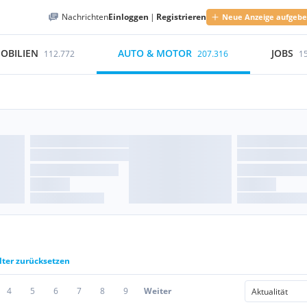
Nachrichten
Einloggen
|
Registrieren
Neue Anzeige aufgeb
OBILIEN
AUTO & MOTOR
JOBS
112.772
207.316
1
lter zurücksetzen
4
5
6
7
8
9
Weiter