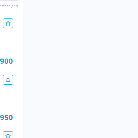
er Anzeigen
.900
.950