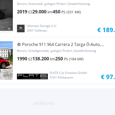
*600PS*EINZELSTÜCK*T...
Benzin, Automatik, gültiges Pickerl, Gewährleistung
2019
29.000
450
EZ
km
PS (331 kW)
Ultimate Garage e.U.
€ 189
2601 Sollenau
Porsche 911 964 Carrera 2 Targa Ö-Auto,
Turbo-Sitze, Mo...
Benzin, Schaltgetriebe, gültiges Pickerl, Gewährleistung
1990
138.200
250
EZ
km
PS (184 kW)
FLAT6 Car Emotion GmbH
€ 97
5161 Elixhausen