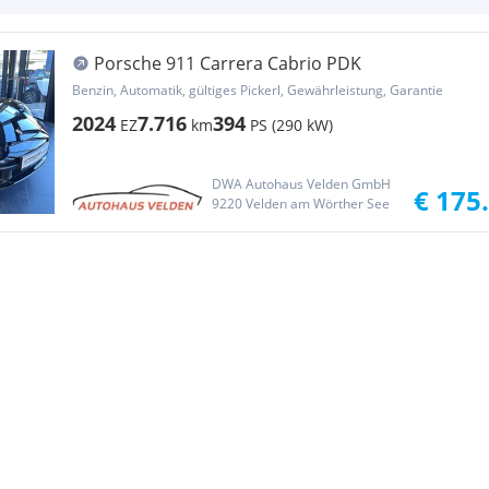
Porsche 911 Carrera Cabrio PDK
Benzin, Automatik, gültiges Pickerl, Gewährleistung, Garantie
2024
7.716
394
EZ
km
PS (290 kW)
DWA Autohaus Velden GmbH
€ 175
9220 Velden am Wörther See