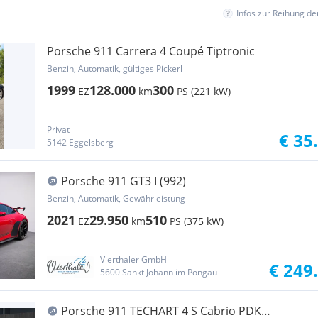
Infos zur Reihung d
Porsche 911 Carrera 4 Coupé Tiptronic
Benzin, Automatik, gültiges Pickerl
1999
128.000
300
EZ
km
PS (221 kW)
Privat
€ 35
5142 Eggelsberg
Porsche 911 GT3 I (992)
Benzin, Automatik, Gewährleistung
2021
29.950
510
EZ
km
PS (375 kW)
Vierthaler GmbH
€ 249
5600 Sankt Johann im Pongau
Porsche 911 TECHART 4 S Cabrio PDK