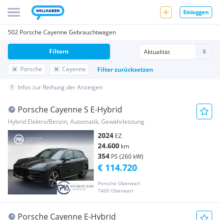
Einloggen
502 Porsche Cayenne Gebrauchtwagen
Filtern
Porsche
Cayenne
Filter zurücksetzen
Infos zur Reihung der Anzeigen
Porsche Cayenne S E-Hybrid
Hybrid Elektro/Benzin, Automatik, Gewährleistung
2024
EZ
24.600
km
354
PS (260 kW)
€ 114.720
Porsche Oberwart
7400 Oberwart
Porsche Cayenne E-Hybrid