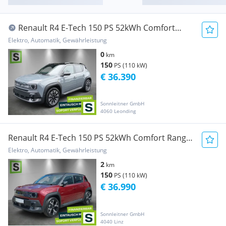
Renault R4 E-Tech 150 PS 52kWh Comfort
Range Iconic
Elektro, Automatik, Gewährleistung
0
km
150
PS (110 kW)
€ 36.390
Sonnleitner GmbH
4060 Leonding
Renault R4 E-Tech 150 PS 52kWh Comfort Range
Techno Ple...
Elektro, Automatik, Gewährleistung
2
km
150
PS (110 kW)
€ 36.990
Sonnleitner GmbH
4040 Linz