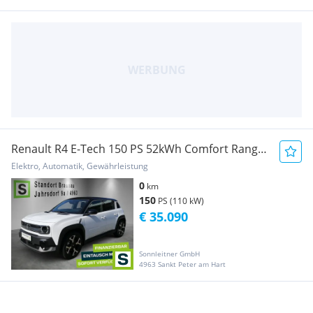
Renault R4 E-Tech 150 PS 52kWh Comfort Range
Techno Ple...
Elektro, Automatik, Gewährleistung
0
km
150
PS (110 kW)
€ 35.090
Sonnleitner GmbH
4963 Sankt Peter am Hart