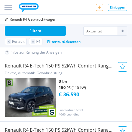
Einloggen
81 Renault R4 Gebrauchtwagen
Filtern
Renault
R4
Filter zurücksetzen
Infos zur Reihung der Anzeigen
Renault R4 E-Tech 150 PS 52kWh Comfort Range
Techno Ple...
Elektro, Automatik, Gewährleistung
0
km
150
PS (110 kW)
€ 36.590
Sonnleitner GmbH
4060 Leonding
Renault R4 E-Tech 150 PS 52kWh Comfort Range