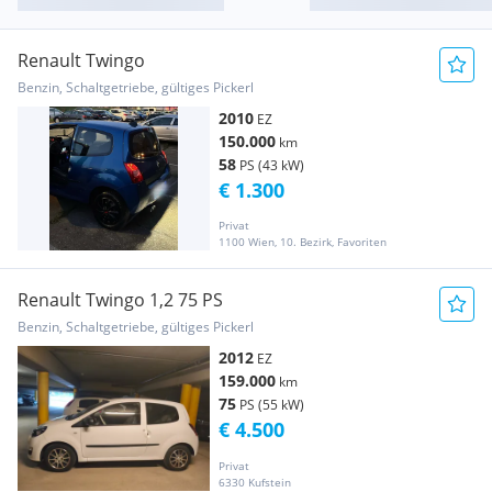
Renault Twingo
Benzin, Schaltgetriebe, gültiges Pickerl
2010
EZ
150.000
km
58
PS (43 kW)
€ 1.300
Privat
1100 Wien, 10. Bezirk, Favoriten
Renault Twingo 1,2 75 PS
Benzin, Schaltgetriebe, gültiges Pickerl
2012
EZ
159.000
km
75
PS (55 kW)
€ 4.500
Privat
6330 Kufstein