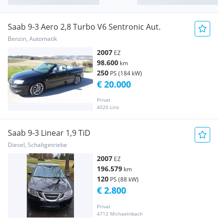
Saab 9-3 Aero 2,8 Turbo V6 Sentronic Aut.
Benzin, Automatik
2007
EZ
98.600
km
250
PS (184 kW)
€ 20.000
Privat
4020 Linz
Saab 9-3 Linear 1,9 TiD
Diesel, Schaltgetriebe
2007
EZ
196.579
km
120
PS (88 kW)
€ 2.800
Privat
4712 Michaelnbach