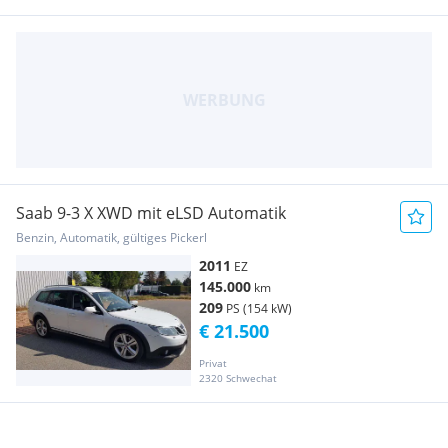
Saab 9-3 X XWD mit eLSD Automatik
Benzin, Automatik, gültiges Pickerl
2011
EZ
145.000
km
209
PS (154 kW)
€ 21.500
Privat
2320 Schwechat