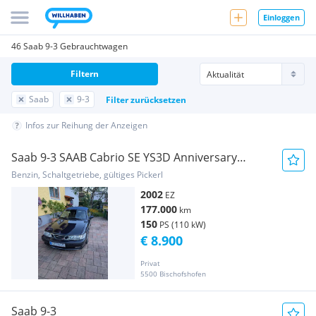
Einloggen
46 Saab 9-3 Gebrauchtwagen
Filtern
Saab
9-3
Filter zurücksetzen
Infos zur Reihung der Anzeigen
Saab 9-3 SAAB Cabrio SE YS3D Anniversary
Edition
Benzin, Schaltgetriebe, gültiges Pickerl
2002
EZ
177.000
km
150
PS (110 kW)
€ 8.900
Privat
5500 Bischofshofen
Saab 9-3