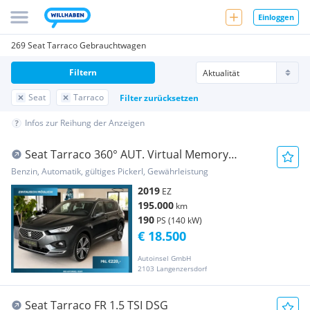
Einloggen
269 Seat Tarraco Gebrauchtwagen
Filtern
Seat
Tarraco
Filter zurücksetzen
Infos zur Reihung der Anzeigen
Seat Tarraco 360° AUT. Virtual Memory
Xcellence 4Drive
Benzin, Automatik, gültiges Pickerl, Gewährleistung
2019
EZ
195.000
km
190
PS (140 kW)
€ 18.500
Autoinsel GmbH
2103 Langenzersdorf
Seat Tarraco FR 1.5 TSI DSG