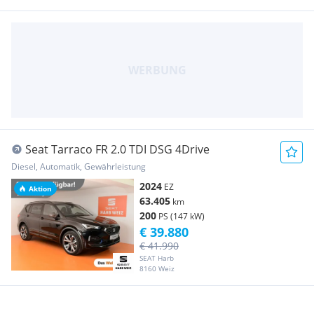
Seat Tarraco FR 2.0 TDI DSG 4Drive
Diesel, Automatik, Gewährleistung
2024
EZ
Aktion
63.405
km
200
PS (147 kW)
€ 39.880
€ 41.990
SEAT Harb
8160 Weiz