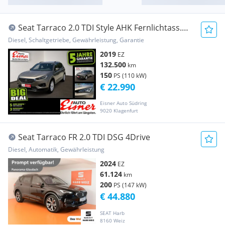
Seat Tarraco 2.0 TDI Style AHK Fernlichtass.
Kam. LED
Diesel, Schaltgetriebe, Gewährleistung, Garantie
2019
EZ
132.500
km
150
PS (110 kW)
€ 22.990
Eisner Auto Südring
9020 Klagenfurt
Seat Tarraco FR 2.0 TDI DSG 4Drive
Diesel, Automatik, Gewährleistung
2024
EZ
61.124
km
200
PS (147 kW)
€ 44.880
SEAT Harb
8160 Weiz