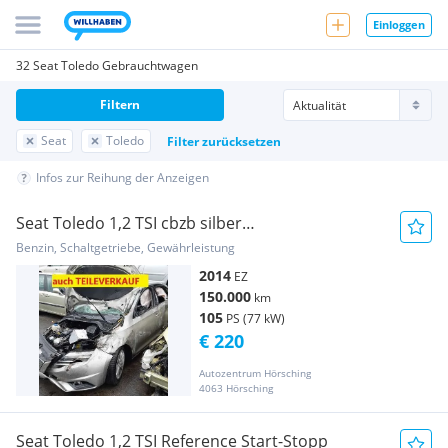
Einloggen
32 Seat Toledo Gebrauchtwagen
Filtern
Seat
Toledo
Filter zurücksetzen
Infos zur Reihung der Anzeigen
Seat Toledo 1,2 TSI cbzb silber
ERSATZTEILSPENDER
Benzin, Schaltgetriebe, Gewährleistung
2014
EZ
150.000
km
105
PS (77 kW)
€ 220
Autozentrum Hörsching
4063 Hörsching
Seat Toledo 1,2 TSI Reference Start-Stopp