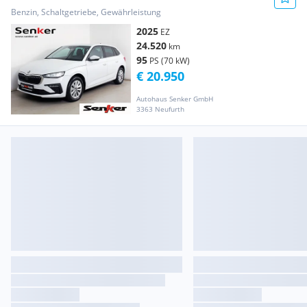
Benzin, Schaltgetriebe, Gewährleistung
2025
EZ
24.520
km
95
PS (70 kW)
€ 20.950
Autohaus Senker GmbH
3363 Neufurth