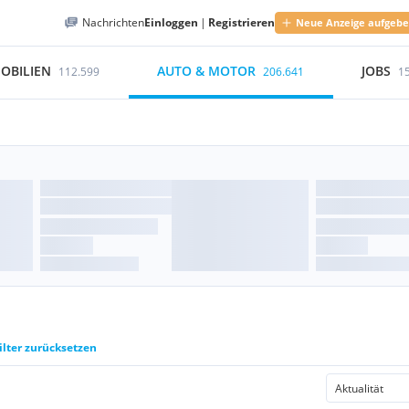
Nachrichten
Einloggen
|
Registrieren
Neue Anzeige aufgeb
OBILIEN
AUTO & MOTOR
JOBS
112.599
206.641
1
ilter zurücksetzen