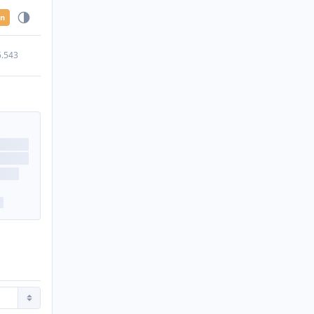
en
5.543