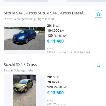
Suzuki SX4 S-Cross Suzuki SX4 S-Cross Diesel
Allrad 1,6 DDiS Allgrip
Diesel, Schaltgetriebe, gültiges Pickerl
2016
EZ
104.000
km
120
PS (88 kW)
€ 11.400
Privat
2860 Kirchschlag in der Buckligen Welt
Suzuki SX4 S-Cross
Benzin, Schaltgetriebe
2015
EZ
70.022
km
120
PS (88 kW)
€ 13.500
Privat
2811 Wiesmath