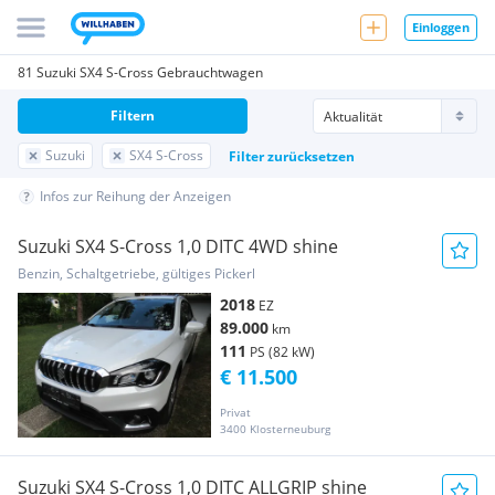
Einloggen
81 Suzuki SX4 S-Cross Gebrauchtwagen
Filtern
Suzuki
SX4 S-Cross
Filter zurücksetzen
Infos zur Reihung der Anzeigen
Suzuki SX4 S-Cross 1,0 DITC 4WD shine
Benzin, Schaltgetriebe, gültiges Pickerl
2018
EZ
89.000
km
111
PS (82 kW)
€ 11.500
Privat
3400 Klosterneuburg
Suzuki SX4 S-Cross 1,0 DITC ALLGRIP shine