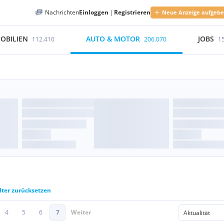
Nachrichten
Einloggen
|
Registrieren
Neue Anzeige aufgeb
OBILIEN
AUTO & MOTOR
JOBS
112.410
206.070
1
lter zurücksetzen
4
5
6
7
Weiter