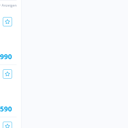
er Anzeigen
.990
.590