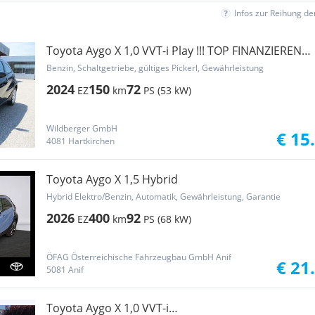
Infos zur Reihung d
Toyota Aygo X 1,0 VVT-i Play !!! TOP FINANZIEREN
!!!
Benzin, Schaltgetriebe, gültiges Pickerl, Gewährleistung
2024
150
72
EZ
km
PS (53 kW)
Wildberger GmbH
€ 15
4081 Hartkirchen
Toyota Aygo X 1,5 Hybrid
Hybrid Elektro/Benzin, Automatik, Gewährleistung, Garantie
2026
400
92
EZ
km
PS (68 kW)
ÖFAG Österreichische Fahrzeugbau GmbH Anif
€ 21
5081 Anif
Toyota Aygo X 1,0 VVT-i