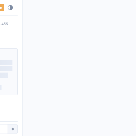
en
5.466