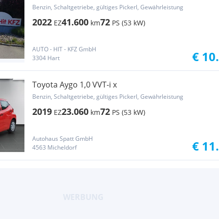
Play***1.Besitz/8fach/Kamera***
Benzin, Schaltgetriebe, gültiges Pickerl, Gewährleistung
2022
41.600
72
EZ
km
PS (53 kW)
AUTO - HIT - KFZ GmbH
€ 10
3304 Hart
Toyota Aygo 1,0 VVT-i x
Benzin, Schaltgetriebe, gültiges Pickerl, Gewährleistung
2019
23.060
72
EZ
km
PS (53 kW)
Autohaus Spatt GmbH
€ 11
4563 Micheldorf