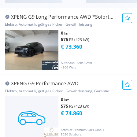
XPENG G9 Long Performance AWD *Sofort
verfügbar* *Bla...
Elektro, Automatik, gültiges Pickerl, Gewährleistung
0
km
575
PS (423 kW)
€ 73.360
Autohaus Riehs GmbH
4600 Wels
XPENG G9 Performance AWD
Elektro, Automatik, gültiges Pickerl, Gewährleistung, Garantie
0
km
575
PS (423 kW)
€ 74.860
Schmidt Premium Cars GmbH
5020 Salzburg