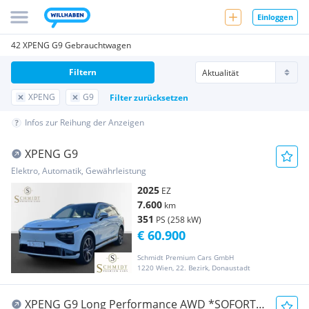
Einloggen
42 XPENG G9 Gebrauchtwagen
Filtern
XPENG
G9
Filter zurücksetzen
Infos zur Reihung der Anzeigen
XPENG G9
Elektro, Automatik, Gewährleistung
2025
EZ
7.600
km
351
PS (258 kW)
€ 60.900
Schmidt Premium Cars GmbH
1220 Wien, 22. Bezirk, Donaustadt
XPENG G9 Long Performance AWD *SOFORT