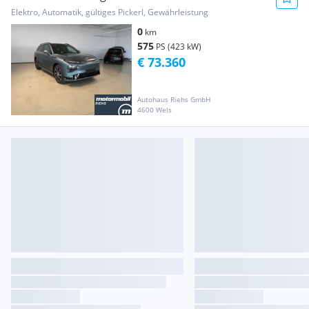
VERFÜGBAR*
Elektro, Automatik, gültiges Pickerl, Gewährleistung
0
km
575
PS (423 kW)
€ 73.360
Autohaus Riehs GmbH
4600 Wels