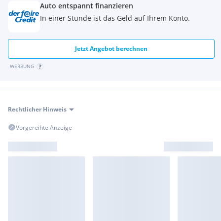
Auto entspannt finanzieren
Höchste Kundenzufriedenheit, bestens geschultes
In einer Stunde ist das Geld auf Ihrem Konto.
Fachpersonal und ehrliche Beratung seit über 55 Jahren!
Zwischenverkauf, Irrtümer, Satz- und Druckfehler
Jetzt Angebot berechnen
vorbehalten!
WERBUNG
Rechtlicher Hinweis
Vorgereihte Anzeige