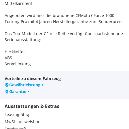
Mittelkärnten!
Angeboten wird hier die brandneue CFMoto CForce 1000
Touring Pro mit 4 Jahren Herstellergarantie zum Sonderpreis.
Das Top-Modell der CForce Reihe verfügt über nachstehende
Serienausstattung:
Heckkoffer
ABS
Servolenkung
Beadlock Felgen für volle Traktion im Gelände
Differentialsperren vorne und hinten
Vorteile zu diesem Fahrzeug
Gasdruck Federbeine Zug und Druckstufe einstellbar
Gewährleistung
Stoßdämpfer mit Reservoir für bessere Kühlung
Garantie
freigeschalten für Vmax 105 Kmh
8 Zoll MMI Touchscreen
Ausstattungen & Extras
Seilwinde mit Synthetikseil
Anhängekupplung
Leasingfähig
Sitzheizung
MwSt. ausweisbar
Griffheizung
Serviceheft