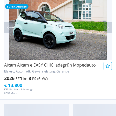
SUPER-Anzeige
Aixam Aixam e EASY CHIC Jadegrün Mopedauto
Elektro, Automatik, Gewährleistung, Garantie
2026
1
8
EZ
km
PS (6 kW)
€ 13.800
KFZ-Fischer - Fahrzeuge
8053 Graz