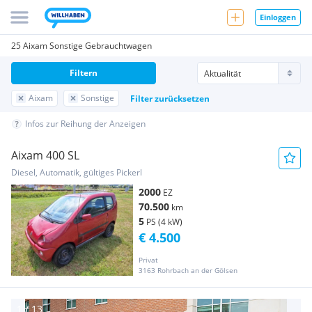
Einloggen
25 Aixam Sonstige Gebrauchtwagen
Filtern
Aixam
Sonstige
Filter zurücksetzen
Infos zur Reihung der Anzeigen
Aixam 400 SL
Diesel, Automatik, gültiges Pickerl
2000
EZ
70.500
km
5
PS (4 kW)
€ 4.500
Privat
3163 Rohrbach an der Gölsen