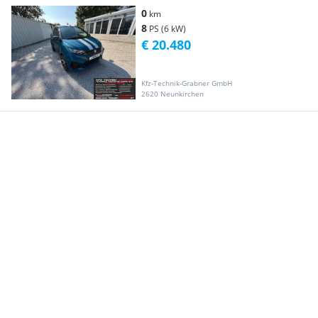
0
km
8
PS (6 kW)
€ 20.480
Kfz-Technik-Grabner GmbH
2620 Neunkirchen