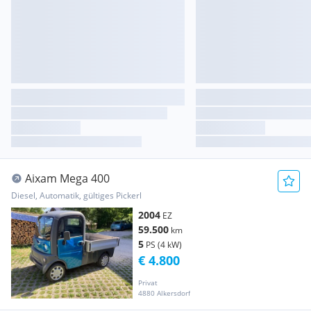
Aixam Mega 400
Diesel, Automatik, gültiges Pickerl
2004
EZ
59.500
km
5
PS (4 kW)
€ 4.800
Privat
4880 Alkersdorf