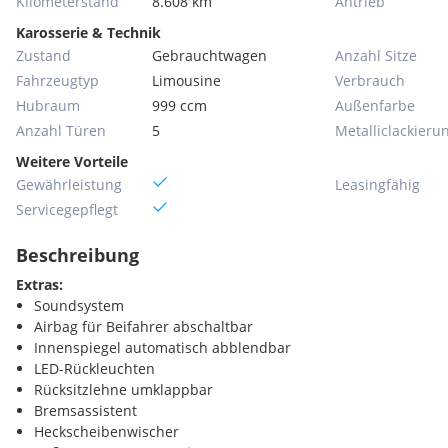
Kilometerstand
8.608 km
Antrieb
Karosserie & Technik
Zustand
Gebrauchtwagen
Anzahl Sitze
Fahrzeugtyp
Limousine
Verbrauch
Hubraum
999 ccm
Außenfarbe
Anzahl Türen
5
Metallic­lackieru
Weitere Vorteile
Gewährleistung
Leasingfähig
Servicegepflegt
Beschreibung
Extras:
Soundsystem
Airbag für Beifahrer abschaltbar
Innenspiegel automatisch abblendbar
LED-Rückleuchten
Rücksitzlehne umklappbar
Bremsassistent
Heckscheibenwischer