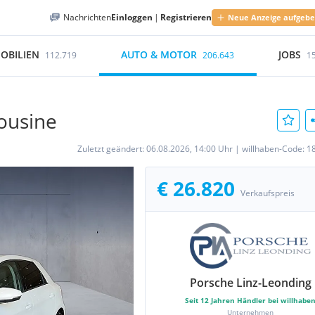
Nachrichten
Einloggen
|
Registrieren
Neue Anzeige aufgeb
OBILIEN
AUTO & MOTOR
JOBS
112.719
206.643
1
ousine
Zuletzt geändert:
06.08.2026, 14:00 Uhr
|
willhaben-Code:
1
€ 26.820
Verkaufspreis
Porsche Linz-Leonding
Seit
12
Jahren Händler bei willhabe
Unternehmen