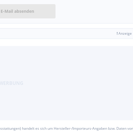
E-Mail absenden
!
Anzeige
usstattungen) handelt es sich um Hersteller-/Importeurs-Angaben bzw. Daten vo