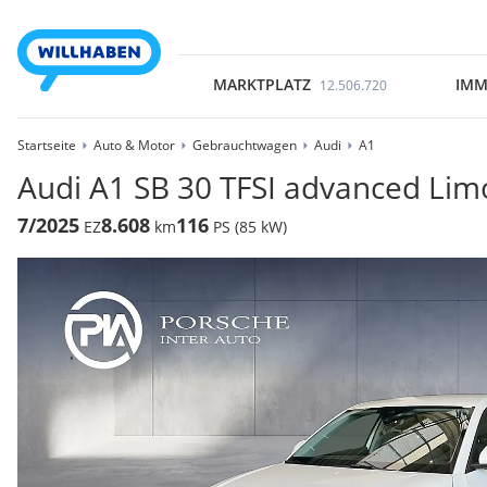
MARKTPLATZ
IMM
12.506.720
Startseite
Auto & Motor
Gebrauchtwagen
Audi
A1
Audi A1 SB 30 TFSI advanced Lim
7/2025
8.608
116
EZ
km
PS (85 kW)