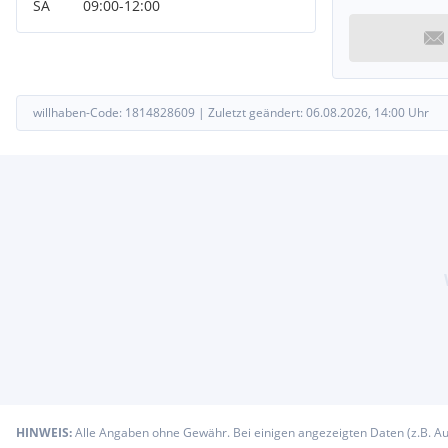
SA
09:00
-
12:00
willhaben-Code:
1814828609
|
Zuletzt geändert:
06.08.2026, 14:00
Uhr
HINWEIS:
Alle Angaben ohne Gewähr. Bei einigen angezeigten Daten (z.B. A