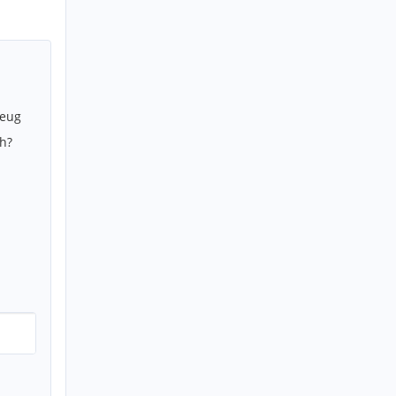
zeug
h?