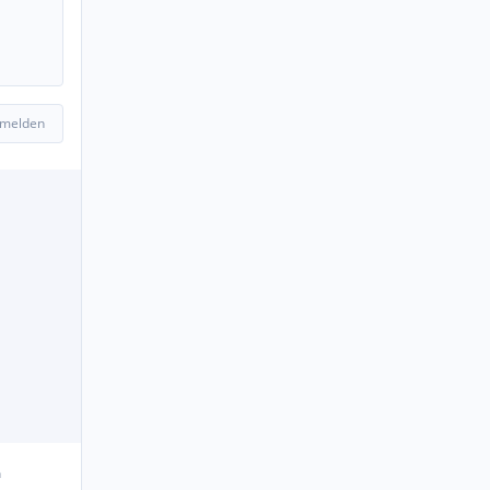
 melden
n