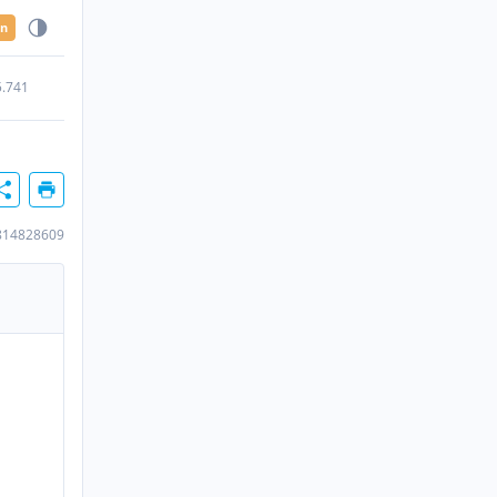
en
5.741
814828609
n