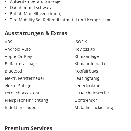
Außentemperaturanzeige
Dachhimmel schwarz
Entfall Modellbezeichnung
Tire Mobility Set Reifendichtmittel und Kompressor
Verkehrszeichenerkennung
Müdigkeitserkennung
Ausstattungen & Extras
Heckspoiler
ABS
ISOFIX
Seitenfenster ab B-Säule abgedunkelt
Android Auto
Keyless go
DAB-Radio
Apple CarPlay
Klimaanlage
Beifahrerairbags
Klimaautomatik
Bluetooth
Kopfairbags
elektr. Fensterheber
Leasingfähig
elektr. Spiegel
Lederlenkrad
Fernlichtassistent
LED-Scheinwerfer
Freisprecheinrichtung
Lichtsensor
Induktionsladen
Metallic-Lackierung
Premium Services