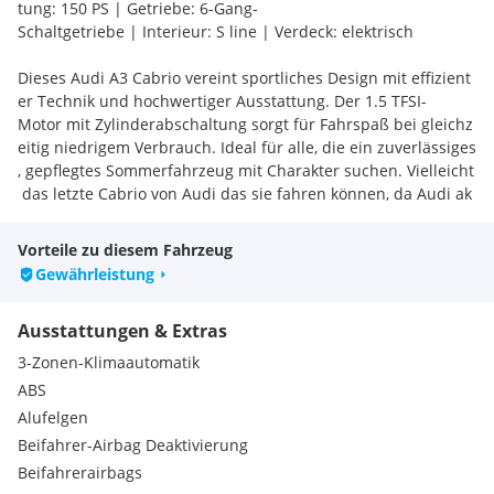
tung: 150 PS | Getriebe: 6-Gang-
Schaltgetriebe | Interieur: S line | Verdeck: elektrisch
Dieses Audi A3 Cabrio vereint sportliches Design mit effizient
er Technik und hochwertiger Ausstattung. Der 1.5 TFSI-
Motor mit Zylinderabschaltung sorgt für Fahrspaß bei gleichz
eitig niedrigem Verbrauch. Ideal für alle, die ein zuverlässiges
, gepflegtes Sommerfahrzeug mit Charakter suchen. Vielleicht
das letzte Cabrio von Audi das sie fahren können, da Audi ak
tuell keine Cabrio's mehr baut.
Vorteile zu diesem Fahrzeug
Technik & Motorisierung
Gewährleistung
- 1.5 TFSI mit 150 PS und Zylinderabschaltung (ACT)
- 6-Gang-Schaltgetriebe – sportlich und wartungsarm
Ausstattungen & Extras
- Umweltfreundliche Euro 6+ Abgasnorm
- Elektronisches Stabilitätsprogramm (ESP)
3-Zonen-Klimaautomatik
- Reifendruckkontrolle
ABS
- Elektromechanische Servolenkung
Alufelgen
Beifahrer-Airbag Deaktivierung
Komfort & Innenraum
- S line Interieur mit Aluminium-Dekoreinlagen
Beifahrerairbags