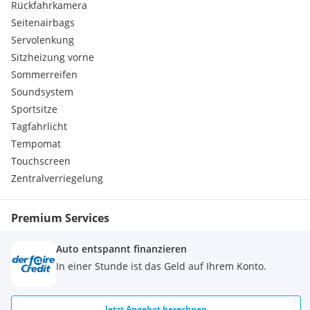
Rückfahrkamera
Seitenairbags
Preis:
VB: 26.400€ (+Eintausch möglich)
Servolenkung
Sitzheizung vorne
Besichtigung & Probefahrt nach Vereinbarung.
Sommerreifen
Standort: Salzburg
Soundsystem
Sportsitze
Wichtiger Hinweis:
Ich bin
Tagfahrlicht
nur telefonisch erreichbar
– bitte keine Nachrichten
über Willhaben.
Tempomat
Touchscreen
Zentralverriegelung
Premium Services
Auto entspannt finanzieren
In einer Stunde ist das Geld auf Ihrem Konto.
Jetzt Angebot berechnen