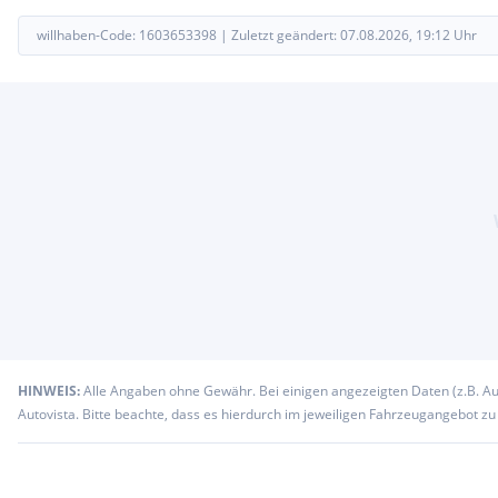
Weitere 2.000 Fahrzeuge zu Großhandelspreisen LAGERND. 360
Fotos unter
willhaben-Code:
1603653398
|
Zuletzt geändert:
07.08.2026, 19:12
Uhr
Vorbehaltlich Zwischenverkauf. Eingabefehler sind ausdrücklich
Extras:
Aut LED NAVI ASSIST
HINWEIS:
Alle Angaben ohne Gewähr. Bei einigen angezeigten Daten (z.B. A
Autovista. Bitte beachte, dass es hierdurch im jeweiligen Fahrzeugangebot z