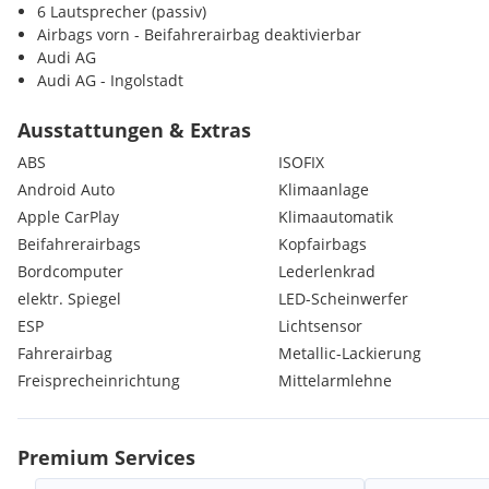
6 Lautsprecher (passiv)
Airbags vorn - Beifahrerairbag deaktivierbar
Audi AG
Audi AG - Ingolstadt
Audi connect Navigation & Infotainment
Audi connect Notruf & Service mit Audi connect Remote & Con
Ausstattungen & Extras
Audi pre sense front
ABS
ISOFIX
Bordwerkzeug und Wagenheber
Android Auto
Klimaanlage
Dieselmotor
Apple CarPlay
Klimaautomatik
Digitaler Radioempfang
Doppelton-Signalhorn
Beifahrerairbags
Kopfairbags
Drehstromgenerator 140 A
Bordcomputer
Lederlenkrad
Dämpfung vorn
elektr. Spiegel
LED-Scheinwerfer
Elektrische Luftzusatzheizung
ESP
Lichtsensor
Elektromechanische Parkbremse
Fahrerairbag
Metallic-Lackierung
Elektromechanische Servolenkung
Erhöh.der Serienkraftstofferstbefüllung
Freisprecheinrichtung
Mittelarmlehne
Folienbeklebung
Fusshebelwerk Standard
Geschwindigkeitsregelanlage mit Vorbereitung adaptiver Ges
Premium Services
I-Size und Top Tether für die äusseren Fondsitze