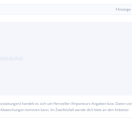
° Innenpanorama und XXL-
!
Anzeige
 vorbehalten.
usstattungen) handelt es sich um Hersteller-/Importeurs-Angaben bzw. Daten vo
u Abweichungen kommen kann. Im Zweifelsfall wende dich bitte an den Anbieter.