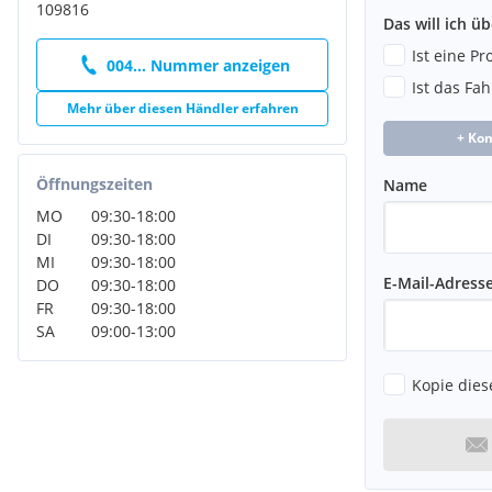
109816
Motorabdeckung
Das will ich ü
Multifunktionskamera
Ist eine P
Scheibenbremsen hinten - 15 Zoll (ECE)
004... Nummer anzeigen
Scheibenbremsen vorn - 15 Zoll (ECE)
Ist das Fa
Seitenschweller Standard
Mehr über diesen Händler erfahren
Sportlimousine
+ Ko
Stossfänger advanced
Tagfahrlicht
Öffnungszeiten
Name
Verbundlenker-Hinterachse
MO
09:30
-
18:00
DI
09:30
-
18:00
MI
09:30
-
18:00
ACHTUNG! WICHTIGE HINWEISE!
E-Mail-Adress
DO
09:30
-
18:00
Sofern abgebildet u. verfügbar Zusatzbereifung gegen Aufpreis e
FR
09:30
-
18:00
SA
09:00
-
13:00
Fahrzeug Anmeldebereit!
ACHTUNG ACHTUNG
Kopie dies
Wir kaufen Deinen Alten
JETZT € 600,-- EINTAUSCHPRÄMIE KASSIEREN