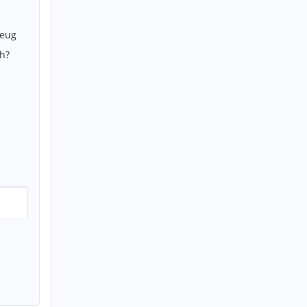
zeug
h?