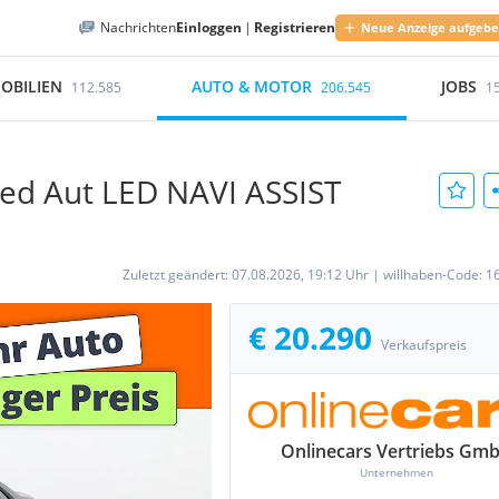
Nachrichten
Einloggen
|
Registrieren
Neue Anzeige aufgeb
OBILIEN
AUTO & MOTOR
JOBS
112.585
206.545
1
ed Aut LED NAVI ASSIST
Zuletzt geändert:
07.08.2026, 19:12 Uhr
|
willhaben-Code:
1
€ 20.290
Verkaufspreis
Onlinecars Vertriebs Gm
Unternehmen