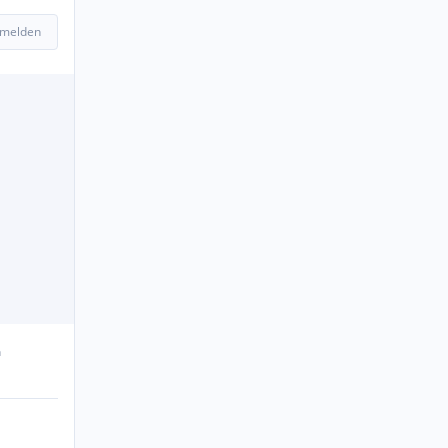
 melden
n