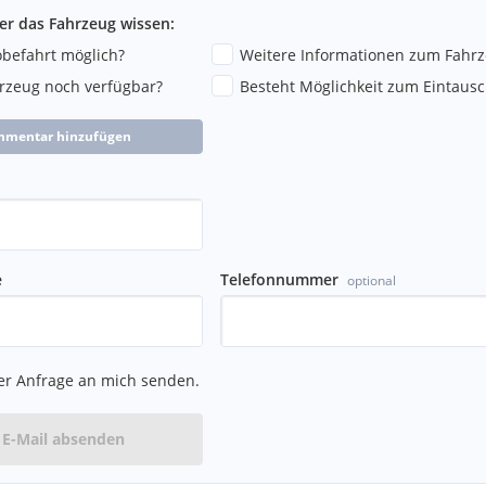
ber das Fahrzeug wissen:
robefahrt möglich?
Weitere Informationen zum Fahr
hrzeug noch verfügbar?
Besteht Möglichkeit zum Eintausc
mmentar hinzufügen
e
Telefonnummer
optional
rhältlich.
er Anfrage an mich senden.
E-Mail absenden