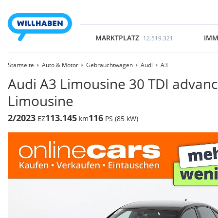
MARKTPLATZ
IMM
12.519.321
Startseite
Auto & Motor
Gebrauchtwagen
Audi
A3
Audi A3 Limousine 30 TDI advanc
Limousine
2/2023
113.145
116
EZ
km
PS (85 kW)