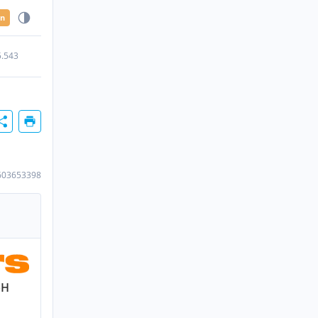
en
5.543
603653398
bH