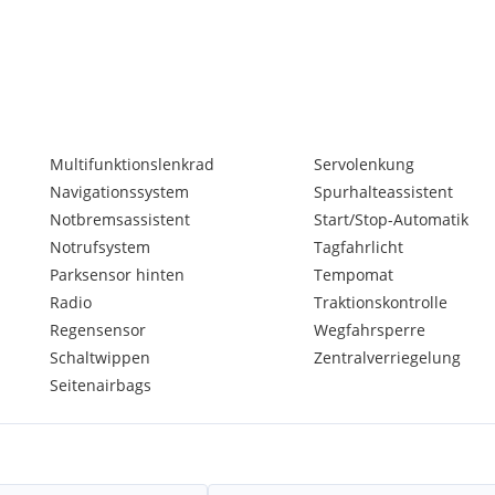
trol
Multifunktionslenkrad
Servolenkung
Navigationssystem
Spurhalteassistent
Notbremsassistent
Start/Stop-Automatik
Notrufsystem
Tagfahrlicht
Parksensor hinten
Tempomat
Radio
Traktionskontrolle
Regensensor
Wegfahrsperre
Schaltwippen
Zentralverriegelung
Seitenairbags
chwindigkeitsassistent