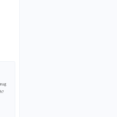
zeug
h?