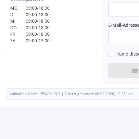
Scheinwerfer LED
MO
09:00
-
18:00
Heckleuchten LED mit dynamischem Blinklicht
DI
09:00
-
18:00
LM-Felgen
MI
09:00
-
18:00
Ausstattungs-Paket: S line Sport / Plus - € 2.063,-
E-Mail-Adress
DO
09:00
-
18:00
Pedale und Fußstütze in Edelstahl
FR
09:00
-
18:00
Sitzbezug / Polsterung: Leder / Stoff Sequenz mit Logo-Prägung 
SA
09:00
-
13:00
Sportsitze vorn
Schalt-/Wählhebelgriff Leder gelocht (perforiert)
Kopie dies
Lenkrad (Sport/Leder - 3-Speichen) mit Multifunktion und S-Em
Außenspiegel elektr. verstell-, heiz- und anklappbar, mit Abbl
350,-
Außenspiegel mit Bordsteinautomatik, rechts
Bluetooth-Freisprecheinrichtung mit Spracherkennung (Audi Phon
Dachhimmel Stoff, schwarz - € 258,-
willhaben-Code:
1554381205
|
Zuletzt geändert:
08.08.2026, 12:35
Uhr
Diebstahlsicherung für Räder (Felgenschlösser) - € 26,-
Einparkhilfe vorn und hinten, akustisch und optisch mit selektive
791,-
Fahrassistenz-System: Verkehrszeichenerkennung - € 304,-
Harnstofftank (SCR): 24 Ltr. - € 51,-
Head-up-Display - € 994,-
Innenspiegel mit Abblendautomatik - € 294,-