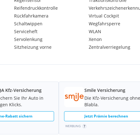
Regensensor
Traktionskontrolle
Reifendruckkontrolle
Verkehrszeichenerkenn
Rückfahrkamera
Virtual Cockpit
Schaltwippen
Wegfahrsperre
Serviceheft
WLAN
Servolenkung
Xenon
Sitzheizung vorne
Zentralverriegelung
A Kfz-Versicherung
Smile Versicherung
ichern Sie Ihr Auto in
Die Kfz-Versicherung ohn
gen Klicks.
Blabla.
ne-Rabatt sichern
Jetzt Prämie berechnen
WERBUNG