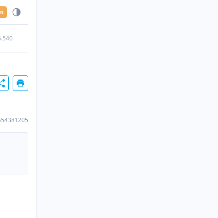
en
5.540
554381205