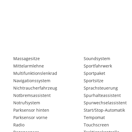
Massagesitze
Soundsystem
Mittelarmlehne
Sportfahrwerk
Multifunktionslenkrad
Sportpaket
l zur Verfügung.
Navigationssystem
Sportsitze
Nichtraucherfahrzeug
Sprachsteuerung
währ!
Notbremsassistent
Spurhalteassistent
Notrufsystem
Spurwechselassistent
Parksensor hinten
Start/Stop-Automatik
Parksensor vorne
Tempomat
Radio
Touchscreen