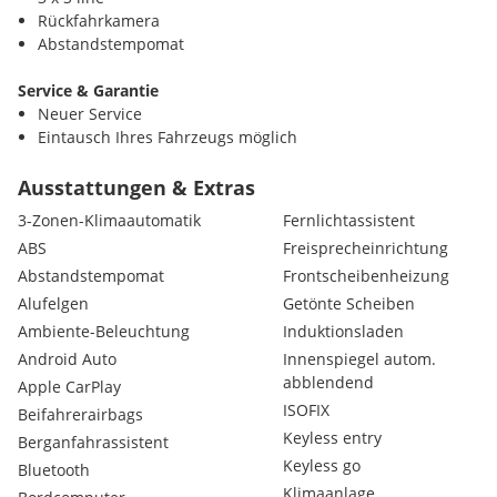
Rückfahrkamera
Abstandstempomat
Service & Garantie
Neuer Service
Eintausch Ihres Fahrzeugs möglich
Finanzierung gerne möglich - möglich ohne Anzahlung!
Garantie optional bis zu 3 Jahre möglich!
Ausstattungen & Extras
Probefahrt nach Terminvereinbarung jederzeit möglich!
3-Zonen-Klimaautomatik
Fernlichtassistent
° DBAutomobile GmbH °
ABS
Freisprecheinrichtung
Abstandstempomat
Frontscheibenheizung
Bei Interesse stehen wir Ihnen gerne telefonisch oder per E-Mai
Wir freuen uns auf Ihre Anfrage und beraten Sie persönlich!
Alufelgen
Getönte Scheiben
Ambiente-Beleuchtung
Induktionsladen
Eingabefehler und Irrtümer vorbehalten. Alle Angaben ohne Ge
Android Auto
Innenspiegel autom.
abblendend
Apple CarPlay
Serienausstattungen:
ISOFIX
Beifahrerairbags
Warndreieck
Keyless entry
Sonnenblenden
Berganfahrassistent
Nichtraucherausführung
Keyless go
Bluetooth
Fehlbetankungsschutz
Klimaanlage