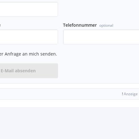
e
Telefonnummer
optional
in Vordersitzlehnen
er Anfrage an mich senden.
blem
endautomatik und Memory - €
E-Mail absenden
e Box) - € 344,-
!
Anzeige
r Anzeige (APS Plus) - €