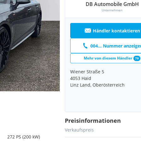
DB Automobile GmbH
Unternehmen
Händler kontaktieren
004... Nummer anzeige
Mehr von diesem Händler
79
Wiener Straße 5
4053 Haid
Linz Land, Oberösterreich
Preisinformationen
Verkaufspreis
272 PS (200 kW)