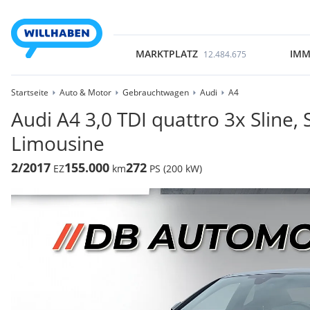
MARKTPLATZ
IMM
12.484.675
Startseite
Auto & Motor
Gebrauchtwagen
Audi
A4
Audi A4 3,0 TDI quattro 3x Sline, S
Limousine
2/2017
155.000
272
EZ
km
PS (200 kW)