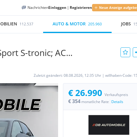
Nachrichten
Einloggen
|
Registrieren
Neue Anzeige aufgeb
OBILIEN
AUTO & MOTOR
JOBS
112.537
205.960
1
port S-tronic; AC...
Zuletzt geändert:
08.08.2026, 12:35 Uhr
|
willhaben-Code:
1
€ 26.990
Verkaufspreis
€ 354
|
monatliche Rate
Details