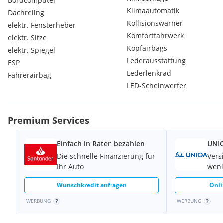
Bordcomputer
Sicherheitslenksäule
Klimaautomatik
Dachreling
Sicherheitsgurte
Kollisionswarner
elektr. Fensterheber
Kindersicherung an den hinteren Türen
Komfortfahrwerk
Wärmeschutzverglasung
elektr. Sitze
Innenbeleuchtung
Kopfairbags
elektr. Spiegel
Audi drive select
Lederausstattung
ESP
Einstellbarer Geschwindigkeitsbegrenzer
Lederlenkrad
Fahrerairbag
Elektromechanische Parkbremse
LED-Scheinwerfer
Garantie : Herstellergarantie 2 Jahre
Glanzpaket
Heckleuchten
Premium Services
Quattro
Ablagefächer
Scheibenbremsen vorn
Einfach in Raten bezahlen
UNIQ
Bremsanlage
Die schnelle Finanzierung für
Vers
Elektronische Differenzialsperre EDS
Ihr Auto
weni
Bordwerkzeug und Wagenheber
Start-Stop-System
Wunschkredit anfragen
Onli
Lackierung : Uni-Lackierung
WERBUNG
WERBUNG
8 Lautsprecher (passiv)
Abgasendrohre