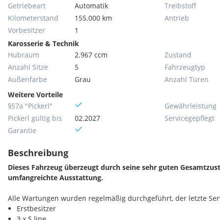
Getriebeart
Automatik
Treibstoff
Kilometerstand
155.000 km
Antrieb
Vorbesitzer
1
Karosserie & Technik
Hubraum
2.967 ccm
Zustand
Anzahl Sitze
5
Fahrzeugtyp
Außenfarbe
Grau
Anzahl Türen
Weitere Vorteile
§57a "Pickerl"
Gewährleistung
Pickerl gültig bis
02.2027
Servicegepflegt
Garantie
Beschreibung
Dieses Fahrzeug überzeugt durch seine sehr guten Gesamtzus
umfangreichte Ausstattung.
Alle Wartungen wurden regelmäßig durchgeführt, der letzte Servi
Erstbesitzer
3 x S line