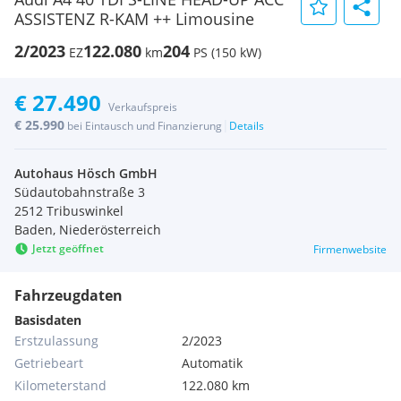
ASSISTENZ R-KAM ++ Limousine
2/2023
122.080
204
EZ
km
PS (150 kW)
€ 27.490
Verkaufspreis
€ 25.990
|
bei Eintausch und Finanzierung
Details
Autohaus Hösch GmbH
Südautobahnstraße 3
2512 Tribuswinkel
Baden, Niederösterreich
Jetzt geöffnet
Firmenwebsite
Fahrzeugdaten
Basisdaten
Erstzulassung
2/2023
Getriebeart
Automatik
Kilometerstand
122.080 km