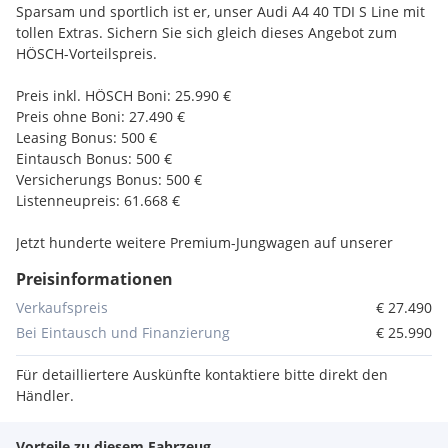
Sparsam und sportlich ist er, unser Audi A4 40 TDI S Line mit
tollen Extras. Sichern Sie sich gleich dieses Angebot zum
HÖSCH-Vorteilspreis.
Preis inkl. HÖSCH Boni: 25.990 €
Preis ohne Boni: 27.490 €
Leasing Bonus: 500 €
Eintausch Bonus: 500 €
Versicherungs Bonus: 500 €
Listenneupreis: 61.668 €
Jetzt hunderte weitere Premium-Jungwagen auf unserer
Website entdecken unter
Preisinformationen
_____________________________________________________________________
______
Verkaufspreis
€ 27.490
Bei Eintausch und Finanzierung
€ 25.990
Ausstattung:
Für detailliertere Auskünfte kontaktiere bitte direkt den
• S Line Exterieur
Händler.
• Sportfahrwerk
• Head-Up-Display
Vorteile zu diesem Fahrzeug