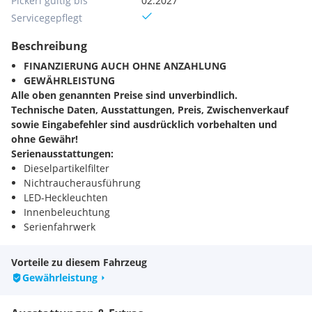
Pickerl gültig bis
02.2027
Servicegepflegt
Beschreibung
FINANZIERUNG AUCH OHNE ANZAHLUNG
GEWÄHRLEISTUNG
Alle oben genannten Preise sind unverbindlich.
Technische Daten, Ausstattungen, Preis, Zwischenverkauf
sowie Eingabefehler sind ausdrücklich vorbehalten und
ohne Gewähr!
Serienausstattungen:
Dieselpartikelfilter
Nichtraucherausführung
LED-Heckleuchten
Innenbeleuchtung
Serienfahrwerk
Akzentfläche in der Armaturentafel schwarz matt
Bordwerkzeug
Vorteile zu diesem Fahrzeug
Digitaler Radioempfang (DAB)
Gewährleistung
Elektromechanische Parkbremse
Garantie : Herstellergarantie 2 Jahre